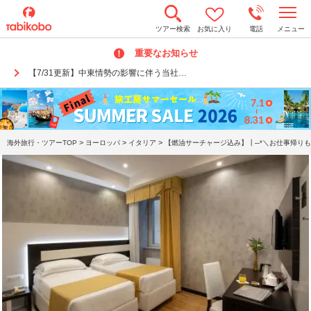
t
ツアー検索
お気に入り
電話
メニュー
o
g
重要なお知らせ
g
l
【7/31更新】中東情勢の影響に伴う当社…
e
n
a
v
i
g
a
>
>
>
海外旅行・ツアーTOP
ヨーロッパ
イタリア
【燃油サーチャージ込み】┃─*＼お仕事帰りも
t
i
o
n