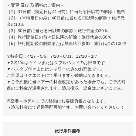
＜変更 及び 取消料のご案内＞
［1］31日前（特定日は41日前）に当たる日以前の解除：無料
［2］（※特定日のみ）40日前に当たる日以降の解除：旅行代
金の10％
［3］30日前に当たる日以降の解除：旅行代金の20％
［4］旅行開始日の前々日以降の解除：旅行代金の50％
［5］旅行開始後の解除または無連絡不参加：旅行代金の100％
※特定日：4/27～5/6、7/20～8/31、12/20～1/7
▼2名1室はツインまたはダブルベッドのお部屋です。
▼バスタブ付きまたはシャワーのみのお部屋です。
ご希望はリクエストにて承りますが確約はできません。
▼ご予約後に当ツアーの料金改定があった場合でも、ご予約時
点のご料金が適用されます。追加徴収・返金はございません。
※空港⇔ホテルまでの移動はお客様負担となります。
（追加料金にて送迎手配可能です。お問い合わせください。）
旅行条件備考