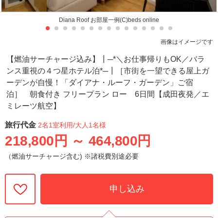
Diana Roof お部屋一例(C)beds online
画像はイメージです
【燃油サーチャージ込み】┃─*＼お仕事帰りもOK／バラ
ンス重視の４つ星ホテル泊*─┃［市街を一望できる屋上ガ
ーデンが自慢！「ダイアナ・ルーフ・ガーデン」ご宿
泊］ 朝食付き フリープラン ロー 6日間【成田夜発／エ
ミレーツ航空】
旅行代金
2名1室利用
/大人1名様
218,800円
～
464,800円
（燃油サーチャージ含む) ※諸税費別途必要
申し込み