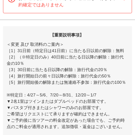
約確定ではありません
【重要説明事項】
＜変更 及び 取消料のご案内＞
［1］31日前（特定日は41日前）に当たる日以前の解除：無料
［2］（※特定日のみ）40日前に当たる日以降の解除：旅行代
金の10％
［3］30日前に当たる日以降の解除：旅行代金の20％
［4］旅行開始日の前々日以降の解除：旅行代金の50％
［5］旅行開始後の解除または無連絡不参加：旅行代金の100％
※特定日：4/27～5/6、7/20～8/31、12/20～1/7
▼2名1室はツインまたはダブルベッドのお部屋です。
▼バスタブ付きまたはシャワーのみのお部屋です。
ご希望はリクエストにて承りますが確約はできません。
▼ご予約後に当ツアーの料金改定があった場合でも、ご予約時
点のご料金が適用されます。追加徴収・返金はございません。