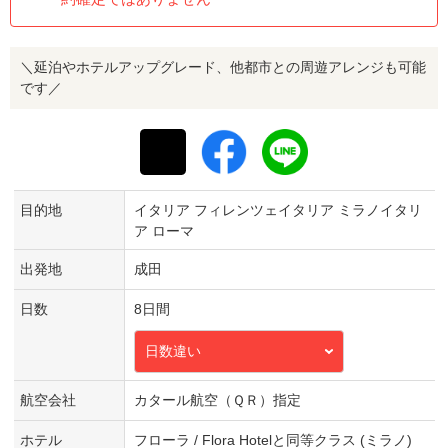
＼延泊やホテルアップグレード、他都市との周遊アレンジも可能
です／
目的地
イタリア フィレンツェイタリア ミラノイタリ
ア ローマ
出発地
成田
日数
8日間
日数違い
航空会社
カタール航空（ＱＲ）指定
ホテル
フローラ / Flora Hotelと同等クラス (ミラノ)