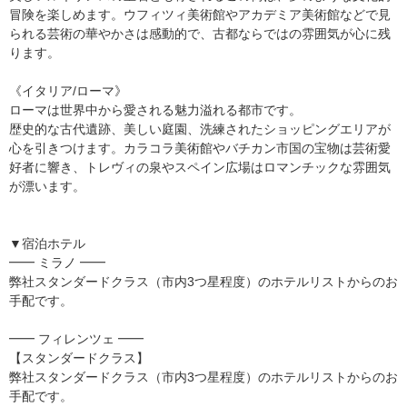
冒険を楽しめます。ウフィツィ美術館やアカデミア美術館などで見
られる芸術の華やかさは感動的で、古都ならではの雰囲気が心に残
ります。
《イタリア/ローマ》
ローマは世界中から愛される魅力溢れる都市です。
歴史的な古代遺跡、美しい庭園、洗練されたショッピングエリアが
心を引きつけます。カラコラ美術館やバチカン市国の宝物は芸術愛
好者に響き、トレヴィの泉やスペイン広場はロマンチックな雰囲気
が漂います。
▼宿泊ホテル
━━ ミラノ ━━
弊社スタンダードクラス（市内3つ星程度）のホテルリストからのお
手配です。
━━ フィレンツェ ━━
【スタンダードクラス】
弊社スタンダードクラス（市内3つ星程度）のホテルリストからのお
手配です。