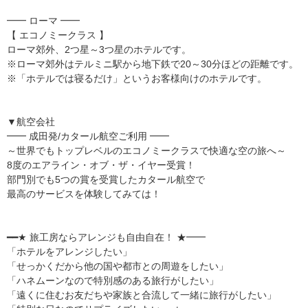
━━ ローマ ━━
【 エコノミークラス 】
ローマ郊外、2つ星～3つ星のホテルです。
※ローマ郊外はテルミニ駅から地下鉄で20～30分ほどの距離です。
※「ホテルでは寝るだけ」というお客様向けのホテルです。
▼航空会社
━━ 成田発/カタール航空ご利用 ━━
～世界でもトップレベルのエコノミークラスで快適な空の旅へ～
8度のエアライン・オブ・ザ・イヤー受賞！
部門別でも5つの賞を受賞したカタール航空で
最高のサービスを体験してみては！
━━★ 旅工房ならアレンジも自由自在！ ★━━
「ホテルをアレンジしたい」
「せっかくだから他の国や都市との周遊をしたい」
「ハネムーンなので特別感のある旅行がしたい」
「遠くに住むお友だちや家族と合流して一緒に旅行がしたい」