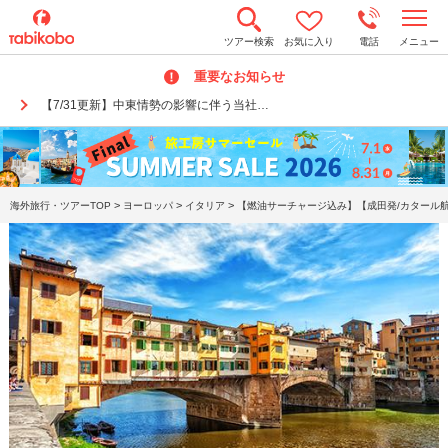
t
ツアー検索
お気に入り
電話
メニュー
o
g
重要なお知らせ
g
l
【7/31更新】中東情勢の影響に伴う当社…
e
n
a
v
i
g
a
>
>
>
海外旅行・ツアーTOP
ヨーロッパ
イタリア
【燃油サーチャージ込み】【成田発/カタール航
t
i
o
n