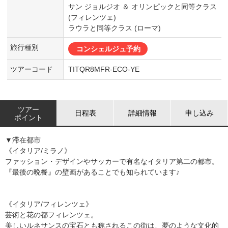
サン ジョルジオ ＆ オリンピックと同等クラス
(フィレンツェ)
ラウラと同等クラス (ローマ)
旅行種別
コンシェルジュ予約
ツアーコード
TITQR8MFR-ECO-YE
ツアー
日程表
詳細情報
申し込み
ポイント
▼滞在都市
《イタリア/ミラノ》
ファッション・デザインやサッカーで有名なイタリア第二の都市。
『最後の晩餐』の壁画があることでも知られています♪
《イタリア/フィレンツェ》
芸術と花の都フィレンツェ。
美しいルネサンスの宝石とも称されるこの街は、夢のような文化的