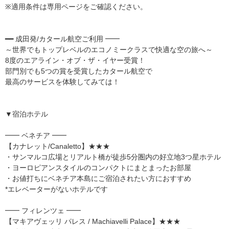
※適用条件は専用ページをご確認ください。
━━ 成田発/カタール航空ご利用 ━━
～世界でもトップレベルのエコノミークラスで快適な空の旅へ～
8度のエアライン・オブ・ザ・イヤー受賞！
部門別でも5つの賞を受賞したカタール航空で
最高のサービスを体験してみては！
▼宿泊ホテル
━━ ベネチア ━━
【カナレット/Canaletto】★★★
・サンマルコ広場とリアルト橋が徒歩5分圏内の好立地3つ星ホテル
・ヨーロピアンスタイルのコンパクトにまとまったお部屋
・お値打ちにベネチア本島にご宿泊されたい方におすすめ
*エレベーターがないホテルです
━━ フィレンツェ ━━
【マキアヴェッリ パレス / Machiavelli Palace】★★★