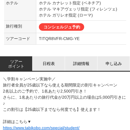
ホテル
ホテル カナレット指定 (ベネチア)
ホテル マキアヴェッリ指定 (フィレンツェ)
ホテル ガリレオ指定 (ローマ)
旅行種別
コンシェルジュ予約
ツアーコード
TITQR8VFR-CMG-YE
ツアー
日程表
詳細情報
申し込み
ポイント
＼学割キャンペーン実施中／
旅行者全員が25歳以下なら使える期間限定の割引キャンペーン
2名以上のご予約で、1名あたり2,500円引き！
さらに、1名あたりの旅行代金が20万円以上の場合は5,000円引きに
♪
この割引は【25歳以下までなら何度でも】使えます！
詳細はこちら▼
https://www.tabikobo.com/special/student/