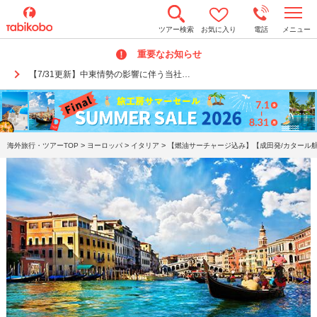
t
ツアー検索
お気に入り
電話
メニュー
o
g
重要なお知らせ
g
l
【7/31更新】中東情勢の影響に伴う当社…
e
n
a
v
i
g
a
>
>
>
海外旅行・ツアーTOP
ヨーロッパ
イタリア
【燃油サーチャージ込み】【成田発/カタール航
t
i
o
n