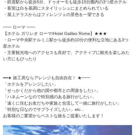
・鉄道駅から徒歩5分、ドゥオーモも徒歩10分圏内の3つ星ホテル
・客室は白を基調にスタイリッシュにまとめられている
・屋上テラスからはフィレンツェの景色を一望できる
━━ ローマ ━━
【ホテル ガリレオ ローマ/Hotel Galileo Rome】★★★
・ローマ中央駅テルミニ駅から徒歩約10分の便利な立地にある3つ
星ホテル
・主要観光地へのアクセスも良好で、アクティブに観光を楽しみた
い方にもぴったり
━━★ 旅工房ならアレンジも自由自在！ ★━━
「ホテルをアレンジしたい」
「せっかくだから他の国や都市との周遊をしたい」
「ハネムーンなので特別感のある旅行がしたい」
「遠くに住むお友だちや家族と合流して一緒に旅行がしたい」
「特別な日なのでサプライズしたい」etc...
お客様のご要望からベストな旅をご提案いたします！