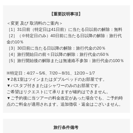
【重要説明事項】
＜変更 及び 取消料のご案内＞
［1］31日前（特定日は41日前）に当たる日以前の解除：無料
［2］（※特定日のみ）40日前に当たる日以降の解除：旅行代
金の10％
［3］30日前に当たる日以降の解除：旅行代金の20％
［4］旅行開始日の前々日以降の解除：旅行代金の50％
［5］旅行開始後の解除または無連絡不参加：旅行代金の100％
※特定日：4/27～5/6、7/20～8/31、12/20～1/7
▼2名1室はツインまたはダブルベッドのお部屋です。
▼バスタブ付きまたはシャワーのみのお部屋です。
ご希望はリクエストにて承りますが確約はできません。
▼ご予約後に当ツアーの料金改定があった場合でも、ご予約時
点のご料金が適用されます。追加徴収・返金はございません。
旅行条件備考