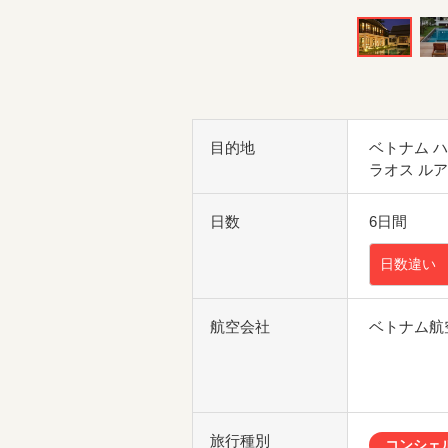
目的地
ベトナム 
ラオス ル
日数
6日間
日数違い
航空会社
ベトナム航
旅行種別
コンシェ