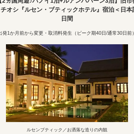
2ヵ国周遊♪ハノイ1泊+ルアンパバーン3泊】旧
イチオシ『ルセン・ブティックホテル』宿泊＜日本語
日間
出発1か月前から変更・取消料発生（ピーク期40日/通常30日前
ルセンブティック／お洒落な造りの内観