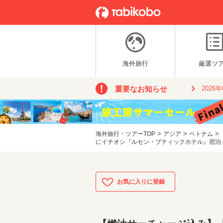
海外旅行
厳選ツ
重要なお知らせ
2026
>
>
>
海外旅行・ツアーTOP
アジア
ベトナム
にイチオシ『ルセン・ブティックホテル』宿泊＜