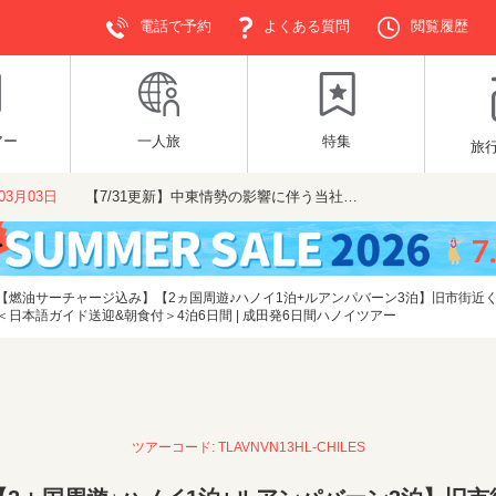
電話で予約
よくある質問
閲覧履歴
アー
一人旅
特集
旅
年03月03日
【7/31更新】中東情勢の影響に伴う当社…
【燃油サーチャージ込み】【2ヵ国周遊♪ハノイ1泊+ルアンパバーン3泊】旧市街近
日本語ガイド送迎&朝食付＞4泊6日間 | 成田発6日間ハノイツアー
ツアーコード: TLAVNVN13HL-CHILES