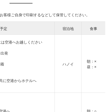
お客様ご自身で印刷するなどして保管してください。
予定
宿泊地
食事
には空港へお越しください
空港出発
朝：×
到着
ハノイ
昼：×
共に空港からホテルへ
空港へ
朝：○