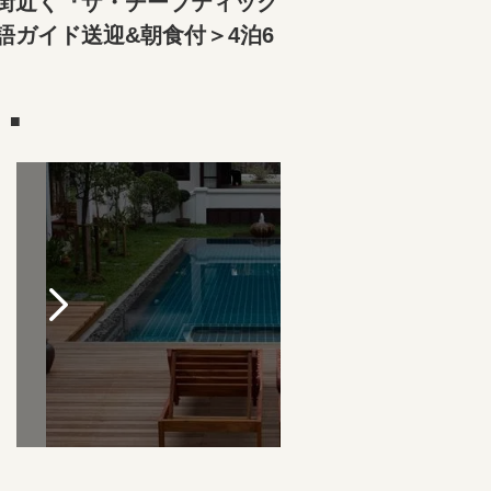
市街近く『ザ・チーブティック
ガイド送迎&朝食付＞4泊6
）■