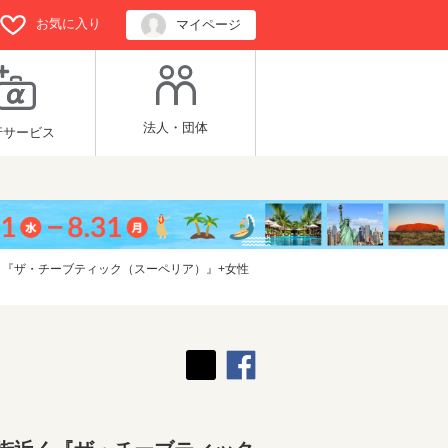
お気に入り
マイページ
法人・団体
行サービス
く『ザ・チーブティック（スーペリア）』+女性