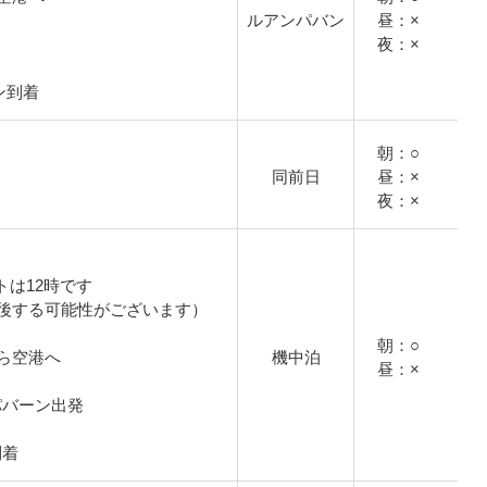
ルアンパバン
昼：×
夜：×
ン到着
朝：○
同前日
昼：×
夜：×
トは12時です
後する可能性がございます）
朝：○
ら空港へ
機中泊
昼：×
アンパバーン出発
到着