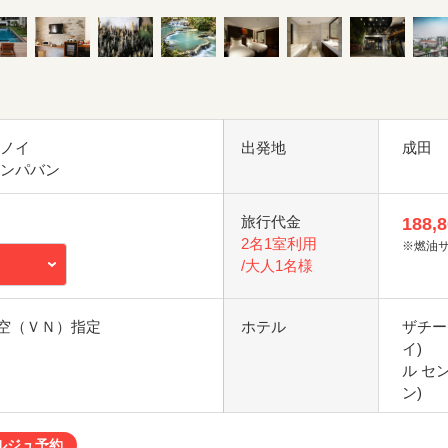
ハノイ
出発地
成田
アンパバン
旅行代金
188,
2名1室利用
※燃油
/大人1名様
空（ＶＮ）指定
ホテル
ザチー
イ)
ル セ
ン)
ルジュ予約