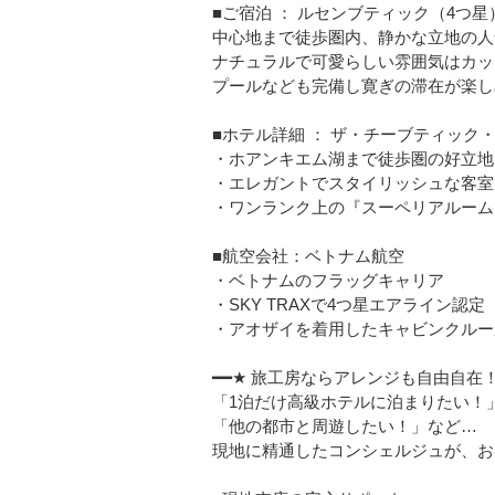
■ご宿泊 ： ルセンブティック（4つ星
中心地まで徒歩圏内、静かな立地の人
ナチュラルで可愛らしい雰囲気はカッ
プールなども完備し寛ぎの滞在が楽し
■ホテル詳細 ： ザ・チーブティック
・ホアンキエム湖まで徒歩圏の好立地
・エレガントでスタイリッシュな客室
・ワンランク上の『スーペリアルーム
■航空会社：ベトナム航空
・ベトナムのフラッグキャリア
・SKY TRAXで4つ星エアライン認定
・アオザイを着用したキャビンクルー
━━★ 旅工房ならアレンジも自由自在！
「1泊だけ高級ホテルに泊まりたい！
「他の都市と周遊したい！」など…
現地に精通したコンシェルジュが、お