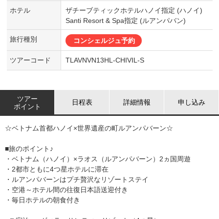
ホテル
ザチーブティックホテルハノイ指定 (ハノイ)
Santi Resort & Spa指定 (ルアンパバン)
旅行種別
コンシェルジュ予約
ツアーコード
TLAVNVN13HL-CHIVIL-S
ツアー
日程表
詳細情報
申し込み
ポイント
☆ベトナム首都ハノイ×世界遺産の町ルアンパバーン☆
■旅のポイント♪
・ベトナム（ハノイ）×ラオス（ルアンパバーン）2ヵ国周遊
・2都市ともに4つ星ホテルに滞在
・ルアンパバーンはプチ贅沢なリゾートステイ
・空港～ホテル間の往復日本語送迎付き
・毎日ホテルの朝食付き