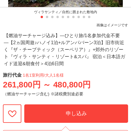
ヴィラサンティ／自然に囲まれた敷地内
画像はイメージです
【燃油サーチャージ込み】―ひとり旅/1名参加代金不要
―【2ヵ国周遊♪ハノイ1泊+ルアンパバーン3泊】旧市街近
く『ザ・チーブティック（スーペリア）』+郊外のリゾー
ト『ヴィラ・サンティ・リゾート&スパ』 宿泊＜日本語ガ
イド送迎&朝食付＞4泊6日間
旅行代金
1名1室利用
/大人1名様
261,800円
～
480,800円
（燃油サーチャージ含む) ※諸税費別途必要
申し込み