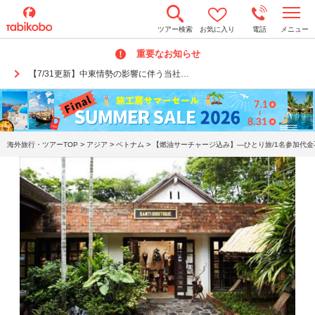
t
ツアー検索
お気に入り
電話
メニュー
o
g
重要なお知らせ
g
l
【7/31更新】中東情勢の影響に伴う当社…
e
n
a
v
i
g
a
>
>
>
海外旅行・ツアーTOP
アジア
ベトナム
【燃油サーチャージ込み】―ひとり旅/1名参加代金
t
i
o
n