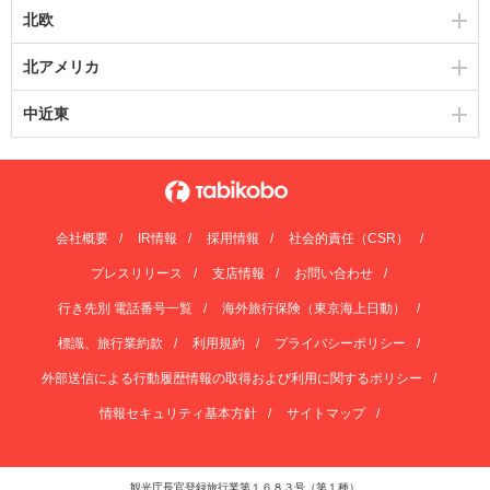
北欧
北アメリカ
中近東
会社概要
IR情報
採用情報
社会的責任（CSR）
プレスリリース
支店情報
お問い合わせ
行き先別 電話番号一覧
海外旅行保険（東京海上日動）
標識、旅行業約款
利用規約
プライバシーポリシー
外部送信による行動履歴情報の取得および利用に関するポリシー
情報セキュリティ基本方針
サイトマップ
観光庁長官登録旅行業第１６８３号（第１種）