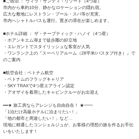
■ご宿泊 ： ヴィラ・サンティ・リゾート（4つ星）
市内から車約10分、静かなロケーションの隠れ宿。
広大な敷地にレストラン・プール・スパ等が充実。
市内へシャトルバスも運行。寛ぎの滞在が楽しめます。
■ホテル詳細 ： ザ・チーブティック・ハノイ（4つ星）
・ホアンキエム湖まで徒歩圏の好立地
・エレガントでスタイリッシュな客室が人気
・ワンランク上の『スーペリアルーム（28平米/バスタブ付き）』で
のご案内
■航空会社：ベトナム航空
・ベトナムのフラッグキャリア
・SKY TRAXで4つ星エアライン認定
・アオザイを着用したキャビンクルーがお出迎え
━━★ 旅工房ならアレンジも自由自在！ ★━━
「1泊だけ高級ホテルに泊まりたい！」
「他の都市と周遊したい！」など…
現地に精通したコンシェルジュが、お客様の理想の旅を作るお手伝
いをいたします！