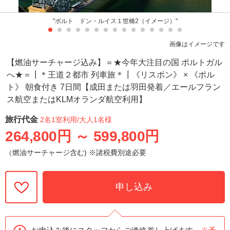
"ポルト ドン・ルイス１世橋2（イメージ）"
画像はイメージです
【燃油サーチャージ込み】＝★今年大注目の国 ポルトガル
へ★＝┃＊王道２都市 列車旅＊┃《リスボン》 × 《ポル
ト》 朝食付き 7日間【成田または羽田発着／エールフラン
ス航空またはKLMオランダ航空利用】
旅行代金
2名1室利用
/大人1名様
264,800円
～
599,800円
（燃油サーチャージ含む) ※諸税費別途必要
申し込み