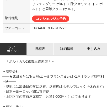
リジェンダリー ポルト（旧:クオリティ イン ポ
ルト）と同等クラス (ポルト)
旅行種別
コンシェルジュ予約
ツアーコード
TPOAFKL7LP-STD-YE
ツアー
日程表
詳細情報
申し込み
ポイント
―＊ポルトガル2都市王道周遊＊－
▼航空会社
━━★成田または羽田発/エールフランスまたはKLMオランダ航空利
用★━━
・現地には出発日の夜に到着。到着後はホテルでゆっくり休めます♪
・日本ーヨーロッパ間は直行便
・上記区間の事前座席指定（片道8,000円～）にて承ります！
▼宿泊ホテル