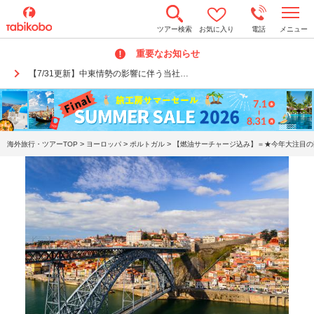
t
ツアー検索
お気に入り
電話
メニュー
o
g
重要なお知らせ
g
l
【7/31更新】中東情勢の影響に伴う当社…
e
n
a
v
i
g
a
>
>
>
海外旅行・ツアーTOP
ヨーロッパ
ポルトガル
【燃油サーチャージ込み】＝★今年大注目の国
t
i
o
n