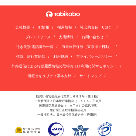
会社概要
IR情報
採用情報
社会的責任（CSR）
プレスリリース
支店情報
お問い合わせ
行き先別 電話番号一覧
海外旅行保険（東京海上日動）
標識、旅行業約款
利用規約
プライバシーポリシー
外部送信による行動履歴情報の取得および利用に関するポリシー
情報セキュリティ基本方針
サイトマップ
観光庁長官登録旅行業第１６８３号（第１種）
一般社団法人日本旅行業協会（ＪＡＴＡ）正会員
国際航空運送協会（ＩＡＴＡ）公認代理店
旅行業公正取引協議会会員
一般社団法人 日本経済団体連合会（経団連）