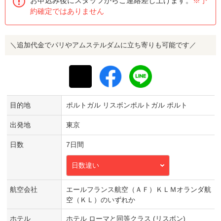
お申込み後にスタッフからご連絡差し上げます。
※予
約確定ではありません
＼追加代金でパリやアムステルダムに立ち寄りも可能です／
目的地
ポルトガル リスボンポルトガル ポルト
出発地
東京
日数
7日間
日数違い
航空会社
エールフランス航空（ＡＦ）ＫＬＭオランダ航
空（ＫＬ）のいずれか
ホテル
ホテル ローマと同等クラス (リスボン)