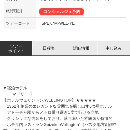
旅行種別
コンシェルジュ予約
ツアーコード
TSPEK7M-WEL-YE
ツアー
日程表
詳細情報
申し込み
ポイント
▼宿泊ホテル
━━ マドリード ━━
【ホテルウェリントン/WELLINGTON】★★★★★
・1952年創業のエレガントな雰囲気を醸し出す5つ星ホテル
・アトーチャ駅からメトロ乗り継ぎ1度で行ける立地
・クラシックな内装をしており、落ち着いた雰囲気が特徴的
・ホテル内レストランGoizeko Wellington"（バスク地方創作料