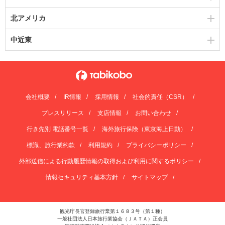
北アメリカ
中近東
会社概要
IR情報
採用情報
社会的責任（CSR）
プレスリリース
支店情報
お問い合わせ
行き先別 電話番号一覧
海外旅行保険（東京海上日動）
標識、旅行業約款
利用規約
プライバシーポリシー
外部送信による行動履歴情報の取得および利用に関するポリシー
情報セキュリティ基本方針
サイトマップ
観光庁長官登録旅行業第１６８３号（第１種）
一般社団法人日本旅行業協会（ＪＡＴＡ）正会員