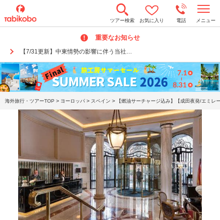
t
ツアー検索
お気に入り
電話
メニュー
o
g
重要なお知らせ
g
l
【7/31更新】中東情勢の影響に伴う当社…
e
n
a
v
i
g
a
>
>
>
海外旅行・ツアーTOP
ヨーロッパ
スペイン
【燃油サーチャージ込み】【成田夜発/エミレー
t
i
o
n