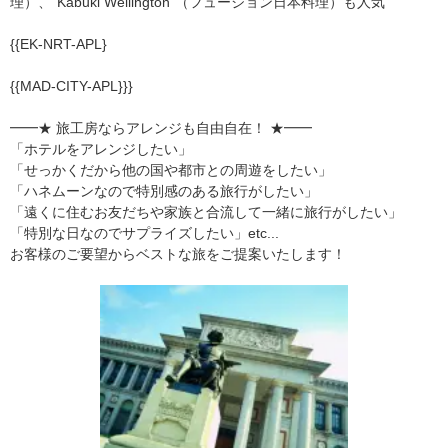
理）、"Kabuki Wellington"（フュージョン日本料理）も人気
{{EK-NRT-APL}
{{MAD-CITY-APL}}}
━━★ 旅工房ならアレンジも自由自在！ ★━━
「ホテルをアレンジしたい」
「せっかくだから他の国や都市との周遊をしたい」
「ハネムーンなので特別感のある旅行がしたい」
「遠くに住むお友だちや家族と合流して一緒に旅行がしたい」
「特別な日なのでサプライズしたい」etc...
お客様のご要望からベストな旅をご提案いたします！