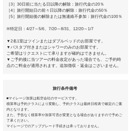
［3］30日前に当たる日以降の解除：旅行代金の20％
［4］旅行開始日の前々日以降の解除：旅行代金の50％
［5］旅行開始後の解除または無連絡不参加：旅行代金の100％
※特定日：4/27～5/6、7/20～8/31、12/20～1/7
▼2名1室はツインまたはダブルベッドのお部屋です。
▼バスタブ付きまたはシャワーのみのお部屋です。
ご希望はリクエストにて承りますが確約はできません。
▼ご予約後に当ツアーの料金改定があった場合でも、ご予約時
点のご料金が適用されます。追加徴収・返金はございません。
旅行条件備考
■マイレージ加算は航空会社のサービスです。
積算率は予約クラスにより変動し、予約クラスは最終日程表で確定のご案
内となります。
また、予告なく積算率や加算可否が変更となる場合がありますので予めご
了承ください。
マイレージでのアップグレード手続きは承っておりません。