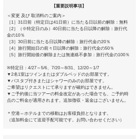
【重要説明事項】
＜変更 及び 取消料のご案内＞
［1］31日前（特定日は41日前）に当たる日以前の解除：無料
［2］（※特定日のみ）40日前に当たる日以降の解除：旅行代
金の10％
［3］30日前に当たる日以降の解除：旅行代金の20％
［4］旅行開始日の前々日以降の解除：旅行代金の50％
［5］旅行開始後の解除または無連絡不参加：旅行代金の100％
※特定日：4/27～5/6、7/20～8/31、12/20～1/7
▼2名1室はツインまたはダブルベッドのお部屋です。
▼バスタブ付きまたはシャワーのみのお部屋です。
ご希望はリクエストにて承りますが確約はできません。
▼ご予約後に当ツアーの料金改定があった場合でも、ご予約時
点のご料金が適用されます。追加徴収・返金はございません。
＊空港⇔ホテルまでの移動はお客様負担となります。
（追加料金にて送迎手配可能です。お問い合わせください）