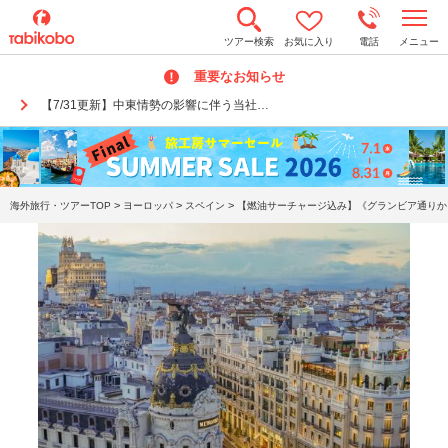
t
ツアー検索
お気に入り
電話
メニュー
o
g
重要なお知らせ
g
l
【7/31更新】中東情勢の影響に伴う当社…
e
n
a
v
i
g
a
>
>
>
海外旅行・ツアーTOP
ヨーロッパ
スペイン
【燃油サーチャージ込み】《グランビア通りから
t
i
o
n