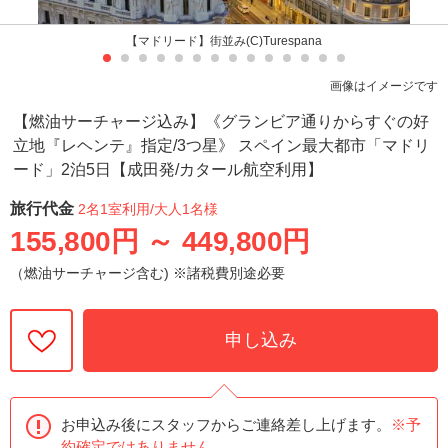
【マドリード】街並み(C)Turespana
画像はイメージです
【燃油サーチャージ込み】《グランビア通りからすぐの好
立地『レヘンテ』指定/3つ星》 スペイン最大都市「マドリ
ード」2泊5日【成田発/カタール航空利用】
旅行代金
2名1室利用
/大人1名様
155,800円
～
449,800円
（燃油サーチャージ含む) ※諸税費別途必要
申し込み
お申込み後にスタッフからご連絡差し上げます。
※予
約確定ではありません