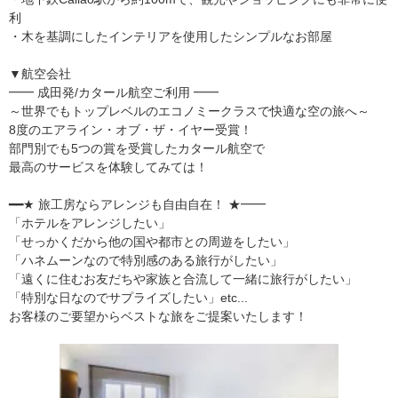
利
・木を基調にしたインテリアを使用したシンプルなお部屋
▼航空会社
━━ 成田発/カタール航空ご利用 ━━
～世界でもトップレベルのエコノミークラスで快適な空の旅へ～
8度のエアライン・オブ・ザ・イヤー受賞！
部門別でも5つの賞を受賞したカタール航空で
最高のサービスを体験してみては！
━━★ 旅工房ならアレンジも自由自在！ ★━━
「ホテルをアレンジしたい」
「せっかくだから他の国や都市との周遊をしたい」
「ハネムーンなので特別感のある旅行がしたい」
「遠くに住むお友だちや家族と合流して一緒に旅行がしたい」
「特別な日なのでサプライズしたい」etc...
お客様のご要望からベストな旅をご提案いたします！