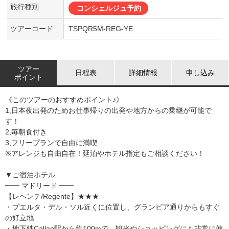
旅行種別
コンシェルジュ予約
ツアーコード
TSPQR5M-REG-YE
ツアー
日程表
詳細情報
申し込み
ポイント
《このツアーのおすすめポイント♪》
1,日本夜出発のためお仕事帰りの出発や地方からの乗継が可能で
す！
2,毎朝食付き
3,フリープランで自由に満喫
※アレンジも自由自在！延泊やホテル指定もご相談ください！
▼ご宿泊ホテル
━━ マドリード ━━
【レヘンテ/Regente】★★★
・プエルタ・デル・ソル近くに位置し、グランビア通りからもすぐ
の好立地
・地下鉄Callao駅から約100mで、観光やショッピングにも非常に便