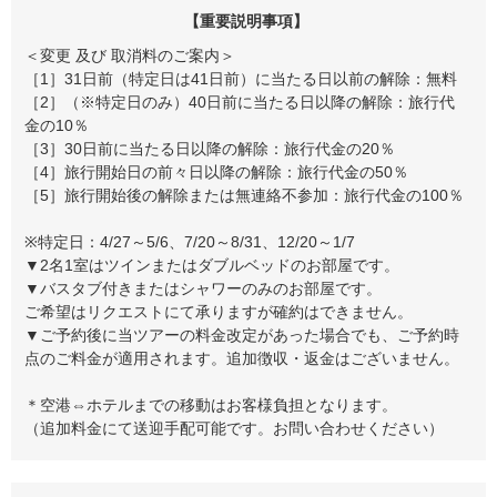
【重要説明事項】
＜変更 及び 取消料のご案内＞
［1］31日前（特定日は41日前）に当たる日以前の解除：無料
［2］（※特定日のみ）40日前に当たる日以降の解除：旅行代
金の10％
［3］30日前に当たる日以降の解除：旅行代金の20％
［4］旅行開始日の前々日以降の解除：旅行代金の50％
［5］旅行開始後の解除または無連絡不参加：旅行代金の100％
※特定日：4/27～5/6、7/20～8/31、12/20～1/7
▼2名1室はツインまたはダブルベッドのお部屋です。
▼バスタブ付きまたはシャワーのみのお部屋です。
ご希望はリクエストにて承りますが確約はできません。
▼ご予約後に当ツアーの料金改定があった場合でも、ご予約時
点のご料金が適用されます。追加徴収・返金はございません。
＊空港⇔ホテルまでの移動はお客様負担となります。
（追加料金にて送迎手配可能です。お問い合わせください）