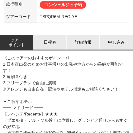
旅行種別
コンシェルジュ予約
ツアーコード
TSPQR6M-REG-YE
ツアー
日程表
詳細情報
申し込み
ポイント
《このツアーのおすすめポイント♪》
1,日本夜出発のためお仕事帰りの出発や地方からの乗継が可能で
す！
2,毎朝食付き
3,フリープランで自由に満喫
※アレンジも自由自在！延泊やホテル指定もご相談ください！
▼ご宿泊ホテル
━━ マドリード ━━
【レヘンテ/Regente】★★★
・プエルタ・デル・ソル近くに位置し、グランビア通りからもすぐ
の好立地
・地下鉄Callao駅から約100mで、観光やショッピングにも非常に便