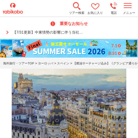
t
ツアー検索
お気に入り
電話
メニュー
o
g
重要なお知らせ
g
l
【7/31更新】中東情勢の影響に伴う当社…
e
n
a
v
i
g
a
>
>
>
海外旅行・ツアーTOP
ヨーロッパ
スペイン
【燃油サーチャージ込み】《グランビア通りから
t
i
o
n