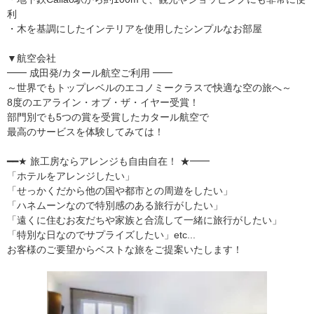
利
・木を基調にしたインテリアを使用したシンプルなお部屋
▼航空会社
━━ 成田発/カタール航空ご利用 ━━
～世界でもトップレベルのエコノミークラスで快適な空の旅へ～
8度のエアライン・オブ・ザ・イヤー受賞！
部門別でも5つの賞を受賞したカタール航空で
最高のサービスを体験してみては！
━━★ 旅工房ならアレンジも自由自在！ ★━━
「ホテルをアレンジしたい」
「せっかくだから他の国や都市との周遊をしたい」
「ハネムーンなので特別感のある旅行がしたい」
「遠くに住むお友だちや家族と合流して一緒に旅行がしたい」
「特別な日なのでサプライズしたい」etc...
お客様のご要望からベストな旅をご提案いたします！