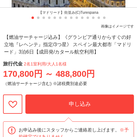
【マドリード】街並み(C)Turespana
画像はイメージです
【燃油サーチャージ込み】《グランビア通りからすぐの好
立地『レヘンテ』指定/3つ星》 スペイン最大都市「マドリ
ード」3泊6日【成田発/カタール航空利用】
旅行代金
2名1室利用
/大人1名様
170,800円
～
488,800円
（燃油サーチャージ含む) ※諸税費別途必要
申し込み
お申込み後にスタッフからご連絡差し上げます。
※予
約確定ではありません