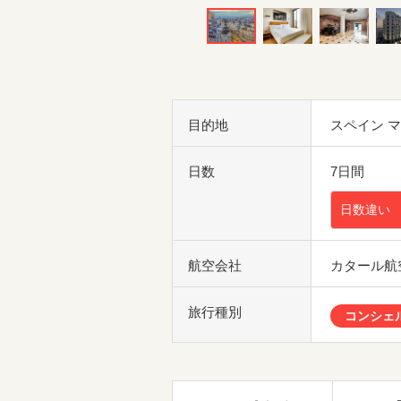
目的地
スペイン 
日数
7日間
日数違い
航空会社
カタール航
旅行種別
コンシェ