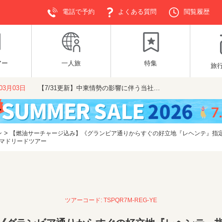
電話で予約
よくある質問
閲覧履歴
アー
一人旅
特集
旅
年03月03日
【7/31更新】中東情勢の影響に伴う当社…
>
ン
【燃油サーチャージ込み】《グランビア通りからすぐの好立地『レヘンテ』指定/
間マドリードツアー
ツアーコード: TSPQR7M-REG-YE