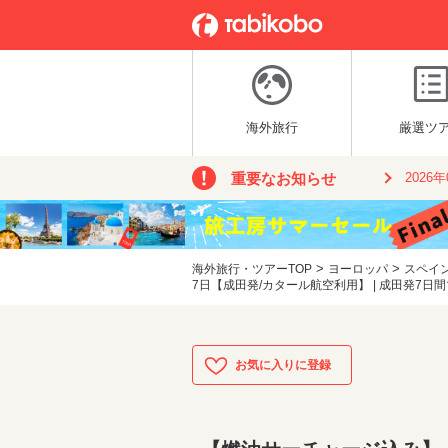
海外旅行
厳選ツ
重要なお知らせ
2026
>
>
海外旅行・ツアーTOP
ヨーロッパ
スペイ
7日【成田発/カタール航空利用】 | 成田発7日