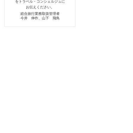
をトラベル・コンシェルジュに
お伝えください。
総合旅行業務取扱管理者
今井 伸作、山下 飛鳥