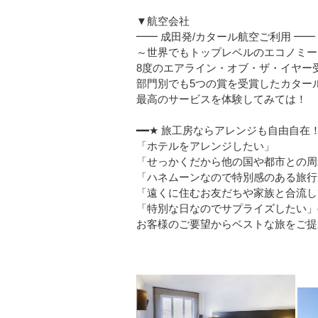
▼航空会社
━━ 成田発/カタール航空ご利用 ━━
～世界でもトップレベルのエコノミー
8度のエアライン・オブ・ザ・イヤー
部門別でも5つの賞を受賞したカター
最高のサービスを体験してみては！
━━★ 旅工房ならアレンジも自由自在！
「ホテルをアレンジしたい」
「せっかくだから他の国や都市との周
「ハネムーンなので特別感のある旅行
「遠くに住むお友だちや家族と合流し
「特別な日なのでサプライズしたい」etc
お客様のご要望からベストな旅をご提