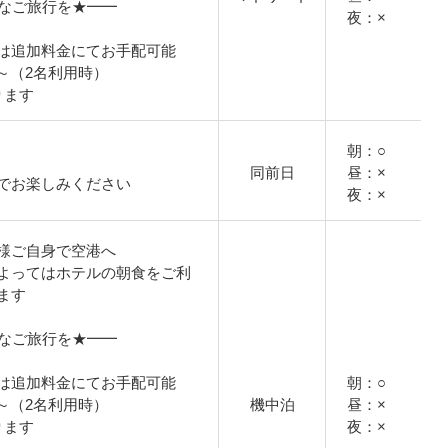
適なご旅行を★━━
夜：×
は追加料金にてお手配可能
円～（2名利用時）
ります
朝：○
同前日
昼：×
でお楽しみください
夜：×
様ご自身で空港へ
よってはホテルの朝食をご利
ます
適なご旅行を★━━
は追加料金にてお手配可能
朝：○
円～（2名利用時）
機中泊
昼：×
ります
夜：×