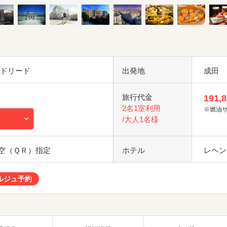
マドリード
出発地
成田
旅行代金
191,
2名1室利用
※燃油
/大人1名様
空（ＱＲ）指定
ホテル
レヘン
ルジュ予約