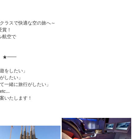
クラスで快適な空の旅へ～
受賞！
ル航空で
 ★━━
遊をしたい」
がしたい」
て一緒に旅行がしたい」
...
案いたします！