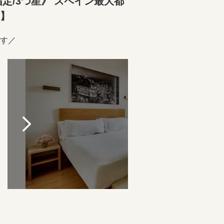
/3つ星》 スペイン最大都
用】
す／