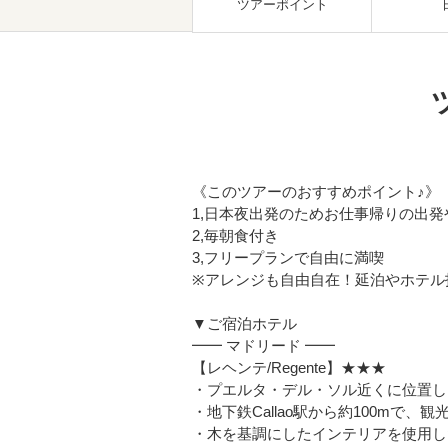
ツアーポイント
《このツアーのおすすめポイント♪》
1,日本夜出発のためお仕事帰りの出
2,毎朝食付き
3,フリープランで自由に満喫
※アレンジも自由自在！延泊やホテル
▼ご宿泊ホテル
━━ マドリード ━━
【レヘンテ/Regente】★★★
・プエルタ・デル・ソル近くに位置し
・地下鉄Callao駅から約100mで
・木を基調にしたインテリアを使用し