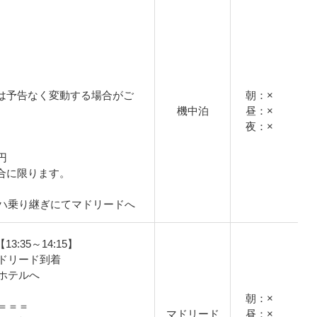
は予告なく変動する場合がご
朝：×
機中泊
昼：×
夜：×
円
合に限ります。
ハ乗り継ぎにてマドリードへ
13:35～14:15】
ドリード到着
ホテルへ
朝：×
＝＝＝
マドリード
昼：×