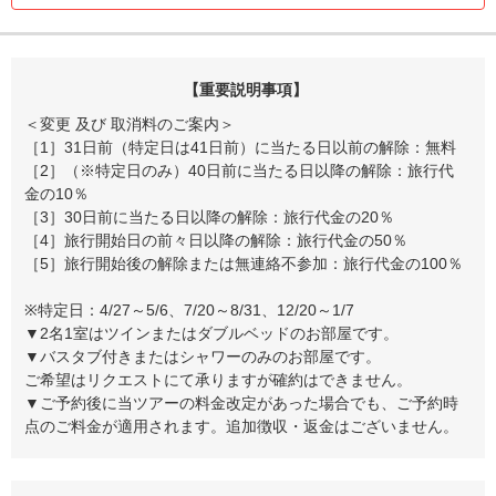
【重要説明事項】
＜変更 及び 取消料のご案内＞
［1］31日前（特定日は41日前）に当たる日以前の解除：無料
［2］（※特定日のみ）40日前に当たる日以降の解除：旅行代
金の10％
［3］30日前に当たる日以降の解除：旅行代金の20％
［4］旅行開始日の前々日以降の解除：旅行代金の50％
［5］旅行開始後の解除または無連絡不参加：旅行代金の100％
※特定日：4/27～5/6、7/20～8/31、12/20～1/7
▼2名1室はツインまたはダブルベッドのお部屋です。
▼バスタブ付きまたはシャワーのみのお部屋です。
ご希望はリクエストにて承りますが確約はできません。
▼ご予約後に当ツアーの料金改定があった場合でも、ご予約時
点のご料金が適用されます。追加徴収・返金はございません。