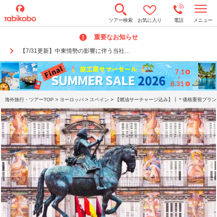
t
ツアー検索
お気に入り
電話
メニュー
o
g
重要なお知らせ
g
l
【7/31更新】中東情勢の影響に伴う当社…
e
n
a
v
i
g
a
>
>
>
海外旅行・ツアーTOP
ヨーロッパ
スペイン
【燃油サーチャージ込み】┃＊価格重視プラン
t
i
o
n