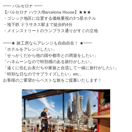
━━ バルセロナ ━━
【バルセロナ ハウス/Barcelona House】★★★
・ゴシック地区に位置する価格重視の3つ星ホテル
・地下鉄 ドラサネス駅まで徒歩約4分
・メインストリートのランブラス通りがすぐの立地
━━★ 旅工房ならアレンジも自由自在！ ★━━
「ホテルをアレンジしたい」
「せっかくだから他の国や都市との周遊をしたい」
「ハネムーンなので特別感のある旅行がしたい」
「遠くに住むお友だちや家族と合流して一緒に旅行がしたい」
「特別な日なのでサプライズしたい」etc...
お客様のご要望からベストな旅をご提案いたします！