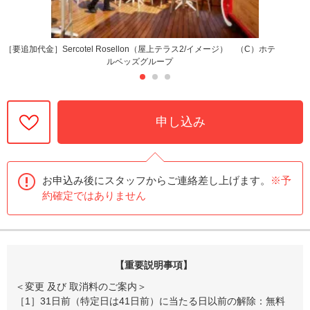
［要追加代金］Sercotel Rosellon（屋上テラス2/イメージ） （C）ホテ
ルベッズグループ
申し込み
お申込み後にスタッフからご連絡差し上げます。
※予
約確定ではありません
【重要説明事項】
＜変更 及び 取消料のご案内＞
［1］31日前（特定日は41日前）に当たる日以前の解除：無料