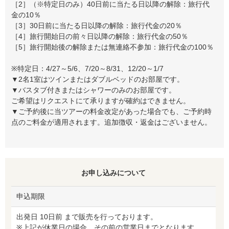
［2］（※特定日のみ）40日前に当たる日以降の解除：旅行代
金の10％
［3］30日前に当たる日以降の解除：旅行代金の20％
［4］旅行開始日の前々日以降の解除：旅行代金の50％
［5］旅行開始後の解除または無連絡不参加：旅行代金の100％
※特定日：4/27～5/6、7/20～8/31、12/20～1/7
▼2名1室はツインまたはダブルベッドのお部屋です。
▼バスタブ付きまたはシャワーのみのお部屋です。
ご希望はリクエストにて承りますが確約はできません。
▼ご予約後に当ツアーの料金改定があった場合でも、ご予約時
点のご料金が適用されます。追加徴収・返金はございません。
お申し込みについて
申込期限
出発日 10日前 まで販売を行っております。
※上記が休業日の場合、その前の営業日までとなります。