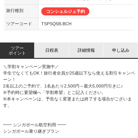
旅行種別
コンシェルジュ予約
ツアーコード
TSPSQ5B-BCH
ツアー
日程表
詳細情報
申し込み
ポイント
＼学割キャンペーン実施中／
学生でなくてもOK！旅行者全員が25歳以下なら使える割引キャンペ
ーン！
2名以上のご予約で、1名あたり2,500円～最大5,000円引きに♪
※予約時に要望欄へ「学割希望」とご記入ください。
※本キャンペーンは、予告なく変更または終了する場合がございま
す。
━━ シンガポール航空利用 ━━
シンガポール乗り継ぎプラン