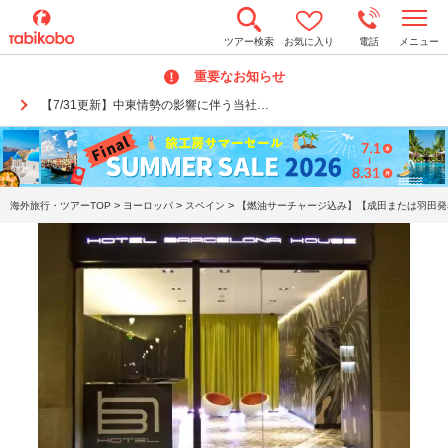
t
ツアー検索
お気に入り
電話
メニュー
o
g
重要なお知らせ
g
l
【7/31更新】中東情勢の影響に伴う当社…
e
n
a
v
i
g
a
>
>
>
海外旅行・ツアーTOP
ヨーロッパ
スペイン
【燃油サーチャージ込み】【成田または羽田発着
t
i
o
n