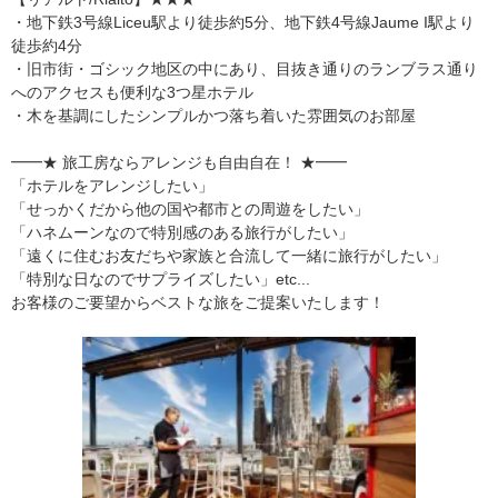
・地下鉄3号線Liceu駅より徒歩約5分、地下鉄4号線Jaume I駅より
徒歩約4分
・旧市街・ゴシック地区の中にあり、目抜き通りのランブラス通り
へのアクセスも便利な3つ星ホテル
・木を基調にしたシンプルかつ落ち着いた雰囲気のお部屋
━━★ 旅工房ならアレンジも自由自在！ ★━━
「ホテルをアレンジしたい」
「せっかくだから他の国や都市との周遊をしたい」
「ハネムーンなので特別感のある旅行がしたい」
「遠くに住むお友だちや家族と合流して一緒に旅行がしたい」
「特別な日なのでサプライズしたい」etc...
お客様のご要望からベストな旅をご提案いたします！