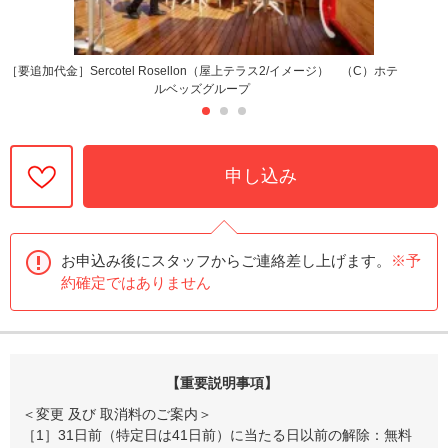
［要追加代金］Sercotel Rosellon（屋上テラス2/イメージ） （C）ホテ
ルベッズグループ
申し込み
お申込み後にスタッフからご連絡差し上げます。
※予
約確定ではありません
【重要説明事項】
＜変更 及び 取消料のご案内＞
［1］31日前（特定日は41日前）に当たる日以前の解除：無料