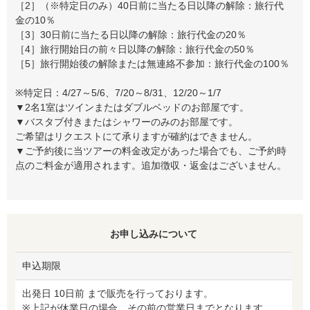
［2］（※特定日のみ）40日前に当たる日以降の解除：旅行代
金の10％
［3］30日前に当たる日以降の解除：旅行代金の20％
［4］旅行開始日の前々日以降の解除：旅行代金の50％
［5］旅行開始後の解除または無連絡不参加：旅行代金の100％
※特定日：4/27～5/6、7/20～8/31、12/20～1/7
▼2名1室はツインまたはダブルベッドのお部屋です。
▼バスタブ付きまたはシャワーのみのお部屋です。
ご希望はリクエストにて承りますが確約はできません。
▼ご予約後に当ツアーの料金改定があった場合でも、ご予約時
点のご料金が適用されます。追加徴収・返金はございません。
お申し込みについて
申込期限
出発日 10日前 まで販売を行っております。
※上記が休業日の場合、その前の営業日までとなります。