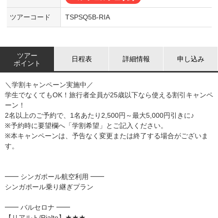
ツアーコード
TSPSQ5B-RIA
ツアー
日程表
詳細情報
申し込み
ポイント
＼学割キャンペーン実施中／
学生でなくてもOK！旅行者全員が25歳以下なら使える割引キャンペ
ーン！
2名以上のご予約で、1名あたり2,500円～最大5,000円引きに♪
※予約時に要望欄へ「学割希望」とご記入ください。
※本キャンペーンは、予告なく変更または終了する場合がございま
す。
━━ シンガポール航空利用 ━━
シンガポール乗り継ぎプラン
━━ バルセロナ ━━
【リアルト/Rialto】★★★