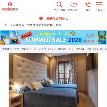
t
ツアー検索
お気に入り
電話
メニュー
o
g
重要なお知らせ
g
l
【7/31更新】中東情勢の影響に伴う当社…
e
n
a
v
i
g
a
>
>
>
海外旅行・ツアーTOP
ヨーロッパ
スペイン
【燃油サーチャージ込み】【成田または羽田発着
t
i
o
n