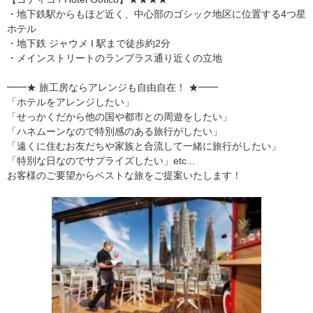
・地下鉄駅からもほど近く、中心部のゴシック地区に位置する4つ星
ホテル
・地下鉄 ジャウメ I 駅まで徒歩約2分
・メインストリートのランブラス通り近くの立地
━━★ 旅工房ならアレンジも自由自在！ ★━━
「ホテルをアレンジしたい」
「せっかくだから他の国や都市との周遊をしたい」
「ハネムーンなので特別感のある旅行がしたい」
「遠くに住むお友だちや家族と合流して一緒に旅行がしたい」
「特別な日なのでサプライズしたい」etc...
お客様のご要望からベストな旅をご提案いたします！