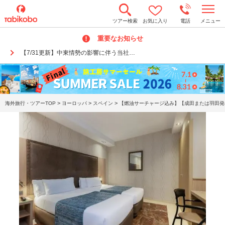
t
ツアー検索
お気に入り
電話
メニュー
o
g
重要なお知らせ
g
l
【7/31更新】中東情勢の影響に伴う当社…
e
n
a
v
i
g
a
>
>
>
海外旅行・ツアーTOP
ヨーロッパ
スペイン
【燃油サーチャージ込み】【成田または羽田発着
t
i
o
n