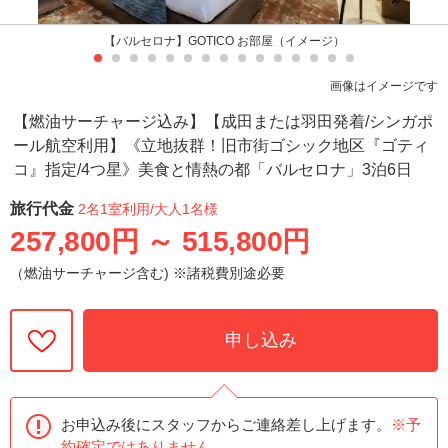
【バルセロナ】GOTICO お部屋（イメージ）
画像はイメージです
【燃油サーチャージ込み】【成田または羽田発着/シンガポ
ール航空利用】《立地抜群！旧市街ゴシック地区『ゴティ
コ』指定/4つ星》美食と情熱の都「バルセロナ」3泊6日
旅行代金
2名1室利用
/大人1名様
257,800円
～
515,800円
（燃油サーチャージ含む) ※諸税費別途必要
申し込み
お申込み後にスタッフからご連絡差し上げます。
※予
約確定ではありません