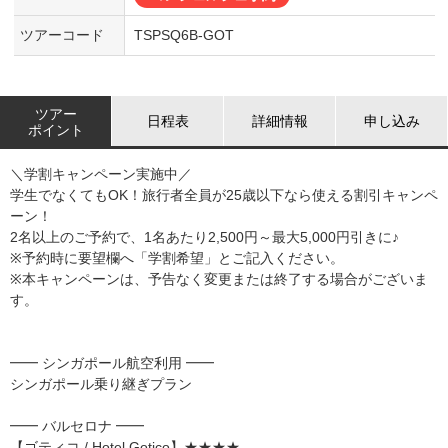
ツアーコード
TSPSQ6B-GOT
ツアー
日程表
詳細情報
申し込み
ポイント
＼学割キャンペーン実施中／
学生でなくてもOK！旅行者全員が25歳以下なら使える割引キャンペ
ーン！
2名以上のご予約で、1名あたり2,500円～最大5,000円引きに♪
※予約時に要望欄へ「学割希望」とご記入ください。
※本キャンペーンは、予告なく変更または終了する場合がございま
す。
━━ シンガポール航空利用 ━━
シンガポール乗り継ぎプラン
━━ バルセロナ ━━
【ゴティコ / Hotel Gotico】★★★★