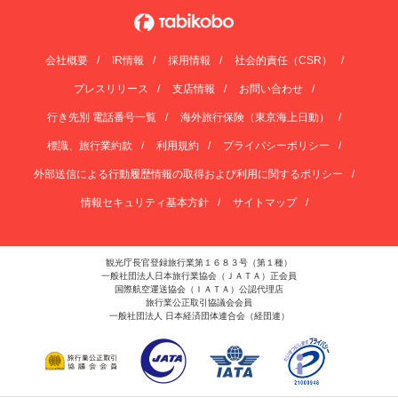
会社概要
IR情報
採用情報
社会的責任（CSR）
プレスリリース
支店情報
お問い合わせ
行き先別 電話番号一覧
海外旅行保険（東京海上日動）
標識、旅行業約款
利用規約
プライバシーポリシー
外部送信による行動履歴情報の取得および利用に関するポリシー
情報セキュリティ基本方針
サイトマップ
観光庁長官登録旅行業第１６８３号（第１種）
一般社団法人日本旅行業協会（ＪＡＴＡ）正会員
国際航空運送協会（ＩＡＴＡ）公認代理店
旅行業公正取引協議会会員
一般社団法人 日本経済団体連合会（経団連）