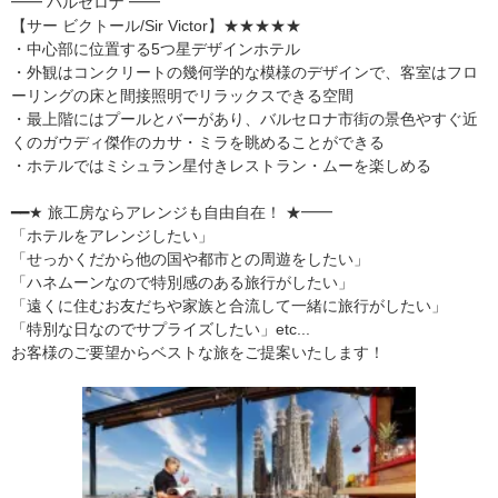
━━ バルセロナ ━━
【サー ビクトール/Sir Victor】★★★★★
・中心部に位置する5つ星デザインホテル
・外観はコンクリートの幾何学的な模様のデザインで、客室はフロ
ーリングの床と間接照明でリラックスできる空間
・最上階にはプールとバーがあり、バルセロナ市街の景色やすぐ近
くのガウディ傑作のカサ・ミラを眺めることができる
・ホテルではミシュラン星付きレストラン・ムーを楽しめる
━━★ 旅工房ならアレンジも自由自在！ ★━━
「ホテルをアレンジしたい」
「せっかくだから他の国や都市との周遊をしたい」
「ハネムーンなので特別感のある旅行がしたい」
「遠くに住むお友だちや家族と合流して一緒に旅行がしたい」
「特別な日なのでサプライズしたい」etc...
お客様のご要望からベストな旅をご提案いたします！