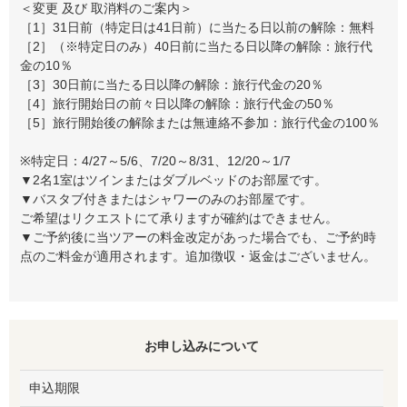
＜変更 及び 取消料のご案内＞
［1］31日前（特定日は41日前）に当たる日以前の解除：無料
［2］（※特定日のみ）40日前に当たる日以降の解除：旅行代
金の10％
［3］30日前に当たる日以降の解除：旅行代金の20％
［4］旅行開始日の前々日以降の解除：旅行代金の50％
［5］旅行開始後の解除または無連絡不参加：旅行代金の100％
※特定日：4/27～5/6、7/20～8/31、12/20～1/7
▼2名1室はツインまたはダブルベッドのお部屋です。
▼バスタブ付きまたはシャワーのみのお部屋です。
ご希望はリクエストにて承りますが確約はできません。
▼ご予約後に当ツアーの料金改定があった場合でも、ご予約時
点のご料金が適用されます。追加徴収・返金はございません。
お申し込みについて
申込期限