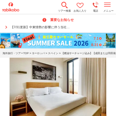
t
ツアー検索
お気に入り
電話
メニュー
o
g
重要なお知らせ
g
l
【7/31更新】中東情勢の影響に伴う当社…
e
n
a
v
i
g
a
>
>
>
海外旅行・ツアーTOP
ヨーロッパ
スペイン
【燃油サーチャージ込み】【成田または羽田発着
t
i
o
n