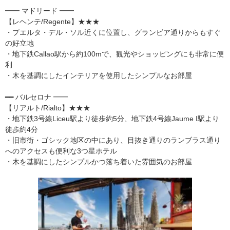
━━ マドリード ━━
【レヘンテ/Regente】★★★
・プエルタ・デル・ソル近くに位置し、グランビア通りからもすぐ
の好立地
・地下鉄Callao駅から約100mで、観光やショッピングにも非常に便
利
・木を基調にしたインテリアを使用したシンプルなお部屋
━━ バルセロナ ━━
【リアルト/Rialto】★★★
・地下鉄3号線Liceu駅より徒歩約5分、地下鉄4号線Jaume I駅より
徒歩約4分
・旧市街・ゴシック地区の中にあり、目抜き通りのランブラス通り
へのアクセスも便利な3つ星ホテル
・木を基調にしたシンプルかつ落ち着いた雰囲気のお部屋