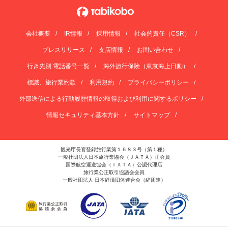
会社概要
IR情報
採用情報
社会的責任（CSR）
プレスリリース
支店情報
お問い合わせ
行き先別 電話番号一覧
海外旅行保険（東京海上日動）
標識、旅行業約款
利用規約
プライバシーポリシー
外部送信による行動履歴情報の取得および利用に関するポリシー
情報セキュリティ基本方針
サイトマップ
観光庁長官登録旅行業第１６８３号（第１種）
一般社団法人日本旅行業協会（ＪＡＴＡ）正会員
国際航空運送協会（ＩＡＴＡ）公認代理店
旅行業公正取引協議会会員
一般社団法人 日本経済団体連合会（経団連）