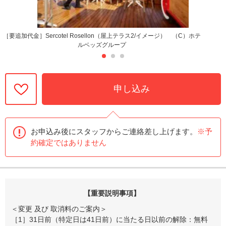
［要追加代金］Sercotel Rosellon（屋上テラス2/イメージ） （C）ホテ
ルベッズグループ
申し込み
お申込み後にスタッフからご連絡差し上げます。
※予
約確定ではありません
【重要説明事項】
＜変更 及び 取消料のご案内＞
［1］31日前（特定日は41日前）に当たる日以前の解除：無料