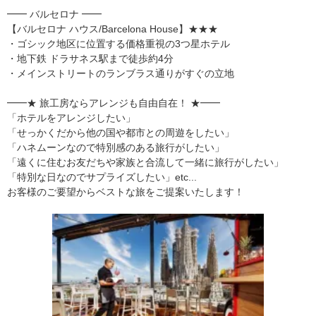
━━ バルセロナ ━━
【バルセロナ ハウス/Barcelona House】★★★
・ゴシック地区に位置する価格重視の3つ星ホテル
・地下鉄 ドラサネス駅まで徒歩約4分
・メインストリートのランブラス通りがすぐの立地
━━★ 旅工房ならアレンジも自由自在！ ★━━
「ホテルをアレンジしたい」
「せっかくだから他の国や都市との周遊をしたい」
「ハネムーンなので特別感のある旅行がしたい」
「遠くに住むお友だちや家族と合流して一緒に旅行がしたい」
「特別な日なのでサプライズしたい」etc...
お客様のご要望からベストな旅をご提案いたします！