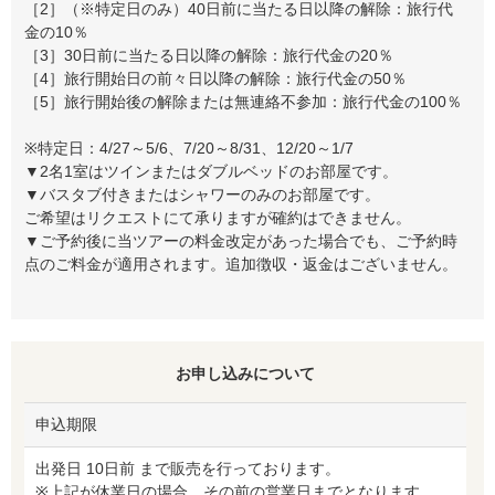
［2］（※特定日のみ）40日前に当たる日以降の解除：旅行代
金の10％
［3］30日前に当たる日以降の解除：旅行代金の20％
［4］旅行開始日の前々日以降の解除：旅行代金の50％
［5］旅行開始後の解除または無連絡不参加：旅行代金の100％
※特定日：4/27～5/6、7/20～8/31、12/20～1/7
▼2名1室はツインまたはダブルベッドのお部屋です。
▼バスタブ付きまたはシャワーのみのお部屋です。
ご希望はリクエストにて承りますが確約はできません。
▼ご予約後に当ツアーの料金改定があった場合でも、ご予約時
点のご料金が適用されます。追加徴収・返金はございません。
お申し込みについて
申込期限
出発日 10日前 まで販売を行っております。
※上記が休業日の場合、その前の営業日までとなります。