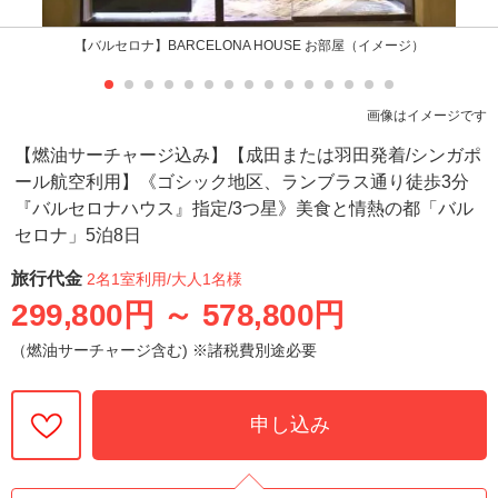
【バルセロナ】BARCELONA HOUSE お部屋（イメージ）
画像はイメージです
【燃油サーチャージ込み】【成田または羽田発着/シンガポ
ール航空利用】《ゴシック地区、ランブラス通り徒歩3分
『バルセロナハウス』指定/3つ星》美食と情熱の都「バル
セロナ」5泊8日
旅行代金
2名1室利用
/大人1名様
299,800円
～
578,800円
（燃油サーチャージ含む) ※諸税費別途必要
申し込み