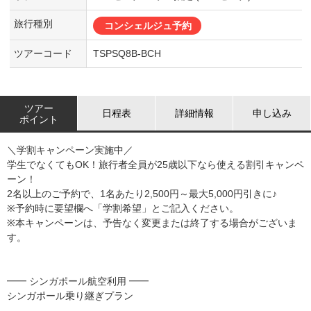
旅行種別
コンシェルジュ予約
ツアーコード
TSPSQ8B-BCH
ツアー
日程表
詳細情報
申し込み
ポイント
＼学割キャンペーン実施中／
学生でなくてもOK！旅行者全員が25歳以下なら使える割引キャンペ
ーン！
2名以上のご予約で、1名あたり2,500円～最大5,000円引きに♪
※予約時に要望欄へ「学割希望」とご記入ください。
※本キャンペーンは、予告なく変更または終了する場合がございま
す。
━━ シンガポール航空利用 ━━
シンガポール乗り継ぎプラン