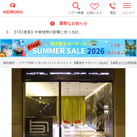
t
ツアー検索
お気に入り
電話
メニュー
o
g
重要なお知らせ
g
l
【7/31更新】中東情勢の影響に伴う当社…
e
n
a
v
i
g
a
>
>
>
海外旅行・ツアーTOP
ヨーロッパ
スペイン
【燃油サーチャージ込み】【成田または羽田発着
t
i
o
n