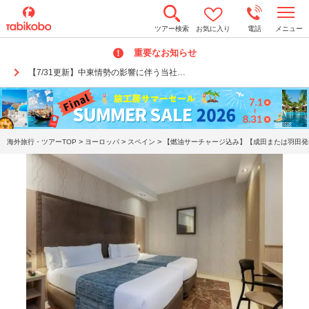
t
ツアー検索
お気に入り
電話
メニュー
o
g
重要なお知らせ
g
l
【7/31更新】中東情勢の影響に伴う当社…
e
n
a
v
i
g
a
>
>
>
海外旅行・ツアーTOP
ヨーロッパ
スペイン
【燃油サーチャージ込み】【成田または羽田発着
t
i
o
n