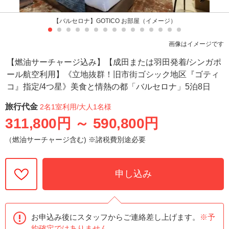
【バルセロナ】GOTICO お部屋（イメージ）
画像はイメージです
【燃油サーチャージ込み】【成田または羽田発着/シンガポ
ール航空利用】《立地抜群！旧市街ゴシック地区『ゴティ
コ』指定/4つ星》美食と情熱の都「バルセロナ」5泊8日
旅行代金
2名1室利用
/大人1名様
311,800円
～
590,800円
（燃油サーチャージ含む) ※諸税費別途必要
申し込み
お申込み後にスタッフからご連絡差し上げます。
※予
約確定ではありません