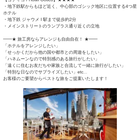
・地下鉄駅からもほど近く、中心部のゴシック地区に位置する4つ星
ホテル
・地下鉄 ジャウメ I 駅まで徒歩約2分
・メインストリートのランブラス通り近くの立地
━━★ 旅工房ならアレンジも自由自在！ ★━━
「ホテルをアレンジしたい」
「せっかくだから他の国や都市との周遊をしたい」
「ハネムーンなので特別感のある旅行がしたい」
「遠くに住むお友だちや家族と合流して一緒に旅行がしたい」
「特別な日なのでサプライズしたい」etc...
お客様のご要望からベストな旅をご提案いたします！