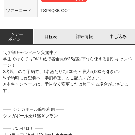
ツアーコード
TSPSQ8B-GOT
ツアー
日程表
詳細情報
申し込み
ポイント
＼学割キャンペーン実施中／
学生でなくてもOK！旅行者全員が25歳以下なら使える割引キャンペ
ーン！
2名以上のご予約で、1名あたり2,500円～最大5,000円引きに♪
※予約時に要望欄へ「学割希望」とご記入ください。
※本キャンペーンは、予告なく変更または終了する場合がございま
す。
━━ シンガポール航空利用 ━━
シンガポール乗り継ぎプラン
━━ バルセロナ ━━
【ゴティコ / Hotel Gotico】★★★★