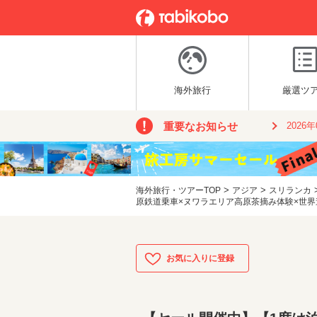
海外旅行
厳選ツ
重要なお知らせ
2026
>
>
海外旅行・ツアーTOP
アジア
スリランカ
原鉄道乗車×ヌワラエリア高原茶摘み体験×世界遺