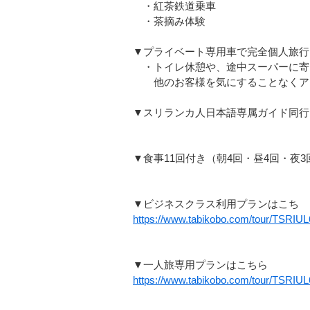
・紅茶鉄道乗車
・茶摘み体験
▼プライベート専用車で完全個人旅行
・トイレ休憩や、途中スーパーに寄
他のお客様を気にすることなくア
▼スリランカ人日本語専属ガイド同行
▼食事11回付き（朝4回・昼4回・夜3
▼ビジネスクラス利用プランはこち
https://www.tabikobo.com/tour/TSRIU
▼一人旅専用プランはこちら
https://www.tabikobo.com/tour/TSRIU