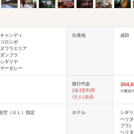
 キャンディ
出発地
成田
 コロンボ
 ヌワラエリア
 ダンブラ
 シギリヤ
 マータレー
旅行代金
304,
2名1室利用
※燃油
/大人1名様
航空（ＵＬ）指定
ホテル
シギリ
ヘリタ
ブラ)
ヘリタ