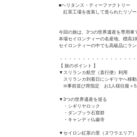
■ヘリタンス・ティーファクトリー
紅茶工場を改装して造られたリゾー
今回の旅は、3つの世界遺産を専用車
本場セイロンティーの名産地、標高1
セイロンティーの中でも高級品にラン
・・・・・・・・・・・・・・・・・
【 旅のポイント 】
▼スリランカ航空（直行便）利用
スリランカ到着日にシギリヤへ移動
※事前並び席指定 お1人様往復＋5,
▼3つの世界遺産を巡る
・シギリヤロック
・ダンブッラ石窟群
・キャンディ仏歯寺
▼セイロン紅茶の里（ヌワラエリア）