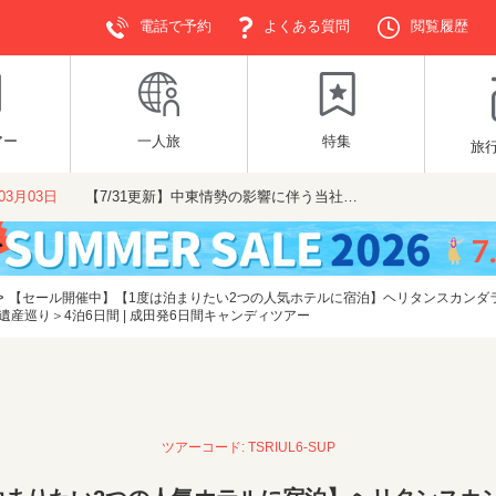
電話で予約
よくある質問
閲覧履歴
アー
一人旅
特集
旅
年03月03日
【7/31更新】中東情勢の影響に伴う当社…
>
【セール開催中】【1度は泊まりたい2つの人気ホテルに宿泊】ヘリタンスカンダ
産巡り＞4泊6日間 | 成田発6日間キャンディツアー
ツアーコード: TSRIUL6-SUP