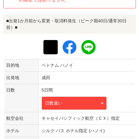
■出発1か月前から変更・取消料発生（ピーク期40日/通常30日
前）■
目的地
ベトナム ハノイ
出発地
成田
日数
5日間
日数違い
航空会社
キャセイパシフィック航空（ＣＸ）指定
ホテル
シルク パス ホテル指定 (ハノイ)