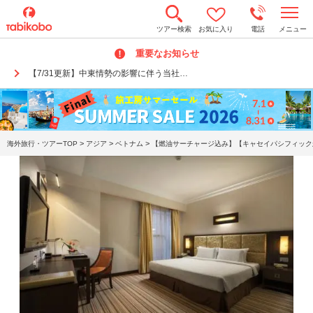
t
ツアー検索
お気に入り
電話
メニュー
o
g
重要なお知らせ
g
l
【7/31更新】中東情勢の影響に伴う当社…
e
n
a
v
i
g
a
>
>
>
海外旅行・ツアーTOP
アジア
ベトナム
【燃油サーチャージ込み】【キャセイパシフィック航
t
i
o
n