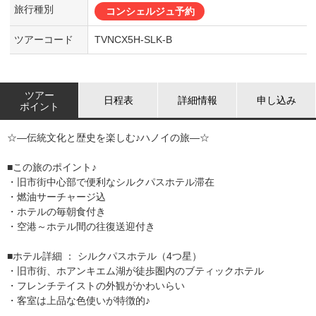
旅行種別
コンシェルジュ予約
ツアーコード
TVNCX5H-SLK-B
ツアー
日程表
詳細情報
申し込み
ポイント
☆―伝統文化と歴史を楽しむ♪ハノイの旅―☆
■この旅のポイント♪
・旧市街中心部で便利なシルクパスホテル滞在
・燃油サーチャージ込
・ホテルの毎朝食付き
・空港～ホテル間の往復送迎付き
■ホテル詳細 ： シルクパスホテル（4つ星）
・旧市街、ホアンキエム湖が徒歩圏内のブティックホテル
・フレンチテイストの外観がかわいらい
・客室は上品な色使いが特徴的♪