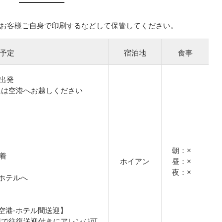
お客様ご自身で印刷するなどして保管してください。
予定
宿泊地
食事
港出発
には空港へお越しください
朝：×
到着
ホイアン
昼：×
夜：×
ホテルへ
空港-ホテル間送迎】
0円で往復送迎付きにアレンジ可