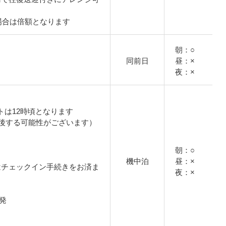
場合は倍額となります
朝：○
同前日
昼：×
夜：×
トは12時頃となります
後する可能性がございます）
朝：○
機中泊
昼：×
はチェックイン手続きをお済ま
夜：×
出発