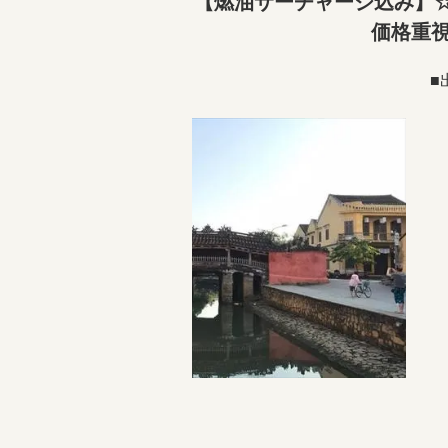
【燃油サーチャージ込み】☆
価格重
■