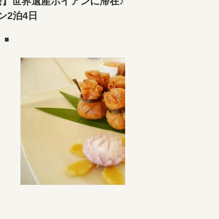
発】世界遺産ホイアンに滞在♪
2泊4日
）■