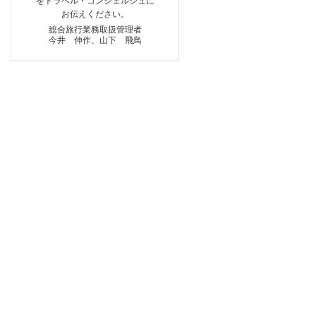
をトラベル・コンシェルジュに
お伝えください。
総合旅行業務取扱管理者
今井 伸作、山下 飛鳥