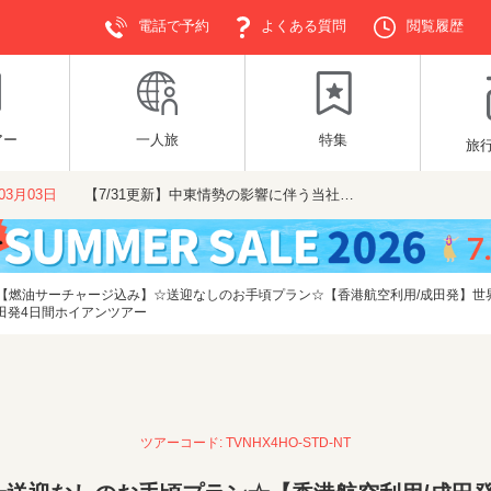
電話で予約
よくある質問
閲覧履歴
アー
一人旅
特集
旅
年03月03日
【7/31更新】中東情勢の影響に伴う当社…
【燃油サーチャージ込み】☆送迎なしのお手頃プラン☆【香港航空利用/成田発】世
成田発4日間ホイアンツアー
ツアーコード: TVNHX4HO-STD-NT