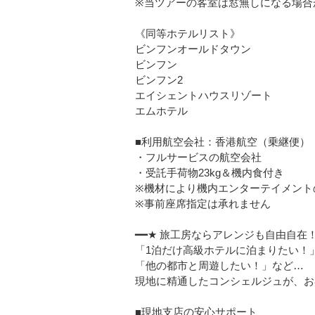
※当ツアーの客室は窓無しになる場合
《同等ホテルリスト》
ビンフンオールドタウン
ビンフン
ビンフン2
エイシェントハウスリゾート
エムホテル
■利用航空会社：香港航空（乗継便）
・フルサービスの航空会社
・受託手荷物23kg＆機内食付き
※機材により機内エンターテイメント
※事前座席指定は承れません
━━★ 旅工房ならアレンジも自由自在！
「1泊だけ高級ホテルに泊まりたい！
「他の都市と周遊したい！」など…
現地に精通したコンシェルジュが、お
■現地支店の安心サポート