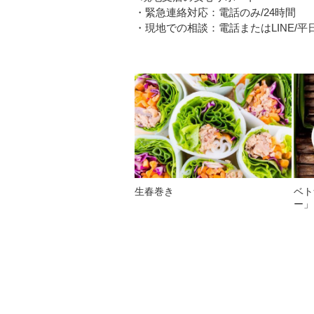
・緊急連絡対応：電話のみ/24時間
・現地での相談：電話またはLINE/平日08
生春巻き
ベト
ー」