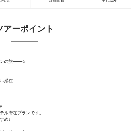
日程表
詳細情報
申し込み
ツアーポイント
ンの旅――☆
ル滞在
在
テル滞在プランです。
すめ♪