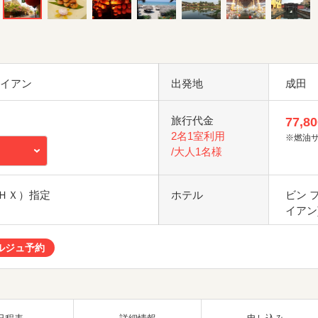
ホイアン
出発地
成田
旅行代金
77,80
2名1室利用
※燃油
/大人1名様
ＨＸ）指定
ホテル
ビン 
イアン
ルジュ予約