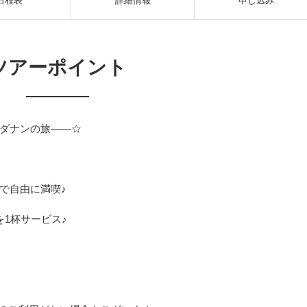
日程表
詳細情報
申し込み
ツアーポイント
ダナンの旅――☆
で自由に満喫♪
1杯サービス♪