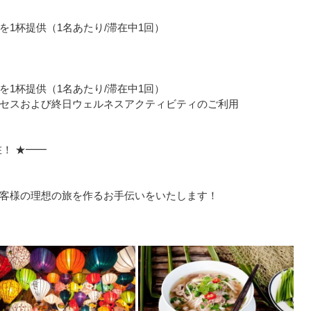
1杯提供（1名あたり/滞在中1回）
1杯提供（1名あたり/滞在中1回）
セスおよび終日ウェルネスアクティビティのご利用
！ ★━━
」
客様の理想の旅を作るお手伝いをいたします！