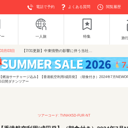
電話で予約
よくある質問
閲覧履歴
アー
一人旅
特集
旅
年03月03日
【7/31更新】中東情勢の影響に伴う当社…
【燃油サーチャージ込み】【香港航空利用/成田発】（朝食付き）2024年7月NEW
発5日間ダナンツアー
ツアーコード: TVNHX5D-FUR-NT