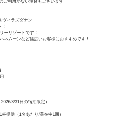
のご利用がない場合もございます
＆ヴィラズダナン
ト！
リーリゾートです！
ハネムーンなど幅広いお客様におすすめです！
i
用
/23～2026/3/31日の宿泊限定）
杯提供（1名あたり/滞在中1回）