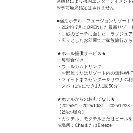
※機材により機内エンターテイメント
※事前座席指定は承れません
■宿泊ホテル：フュージョンリゾート
・2024年7月にOPENした最新リゾー
・白砂のビーチに面した、ラグジュア
・広々としたお部屋でご家族旅行から
★ホテル提供サービス★
・毎朝食付き
・ウェルカムドリンク
・お部屋またはリゾート内の無料Wi-F
・フィットネスセンター＆サウナの利
・スパ（1泊につき1人1回50分）
★ホテルからのおもてなし★
（2025/9/1～2025/10/31、2025/12
【2泊の場合】
・カクテル、モクテルまたはビールを1
※場所：CharまたはBreeze