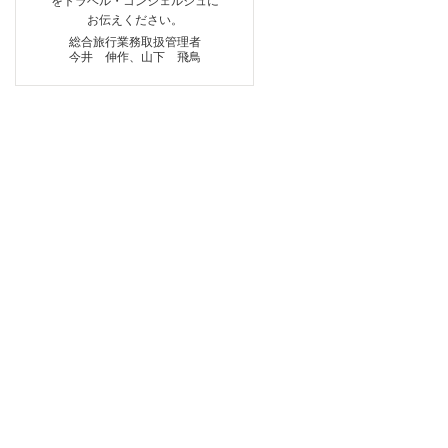
をトラベル・コンシェルジュに
お伝えください。
総合旅行業務取扱管理者
今井 伸作、山下 飛鳥