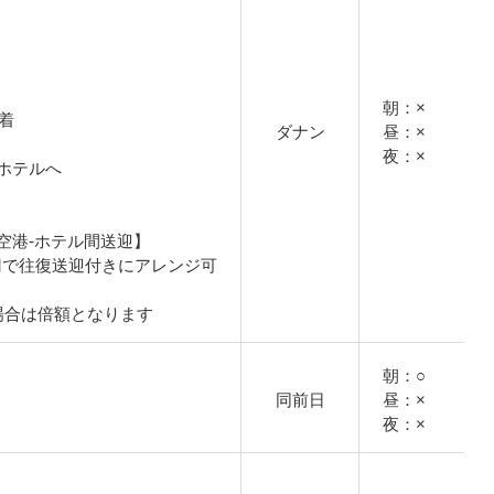
朝：×
到着
ダナン
昼：×
夜：×
ホテルへ
空港-ホテル間送迎】
0円で往復送迎付きにアレンジ可
場合は倍額となります
朝：○
同前日
昼：×
夜：×