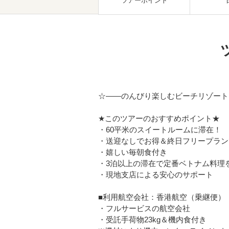
ツアーポイント
☆――のんびり楽しむビーチリゾート
★このツアーのおすすめポイント★
・60平米のスイートルームに滞在！
・送迎なしでお得＆終日フリープラン
・嬉しい毎朝食付き
・3泊以上の滞在で定番ベトナム料理を
・現地支店による安心のサポート
■利用航空会社：香港航空（乗継便）
・フルサービスの航空会社
・受託手荷物23kg＆機内食付き