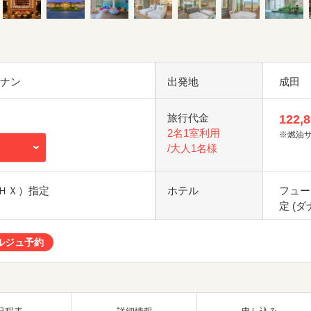
ダナン
出発地
成田
旅行代金
122,
2名1室利用
※燃油
/大人1名様
ＨＸ）指定
ホテル
フュー
定 (ダ
ルジュ予約