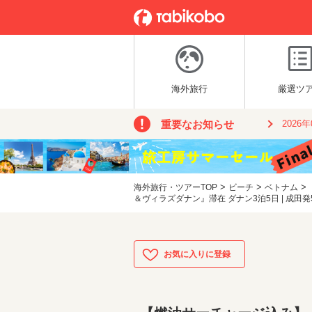
海外旅行
厳選ツ
重要なお知らせ
2026
>
>
>
海外旅行・ツアーTOP
ビーチ
ベトナム
＆ヴィラズダナン』滞在 ダナン3泊5日 | 成田