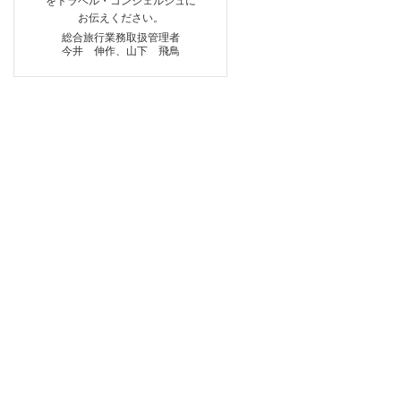
をトラベル・コンシェルジュに
お伝えください。
総合旅行業務取扱管理者
今井 伸作、山下 飛鳥