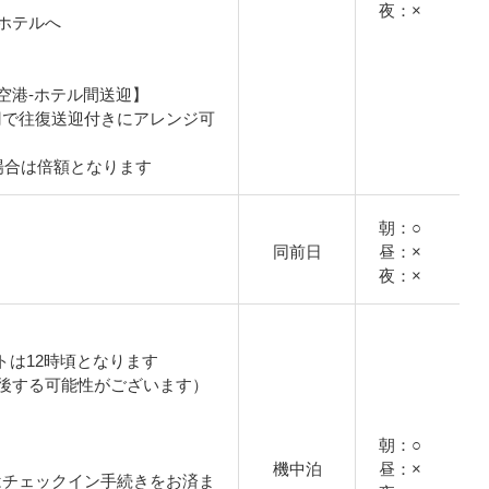
夜：×
ホテルへ
空港-ホテル間送迎】
0円で往復送迎付きにアレンジ可
場合は倍額となります
朝：○
同前日
昼：×
夜：×
トは12時頃となります
後する可能性がございます）
朝：○
機中泊
昼：×
はチェックイン手続きをお済ま