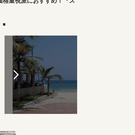
価格重視派におすすめ！『ス
）■