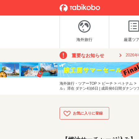
海外旅行
厳選ツ
重要なお知らせ
2026
>
>
>
海外旅行・ツアーTOP
ビーチ
ベトナム
ル』滞在 ダナン4泊6日 | 成田発6日間ダナンツ