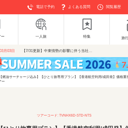
電話で予約
よくある質問
閲覧履歴
アー
一人旅
特集
旅
年03月03日
【7/31更新】中東情勢の影響に伴う当社…
【燃油サーチャージ込み】【ひとり旅専用プラン】【香港航空利用/成田発】価格重
アー
ツアーコード: TVNHX6D-STD-NTS