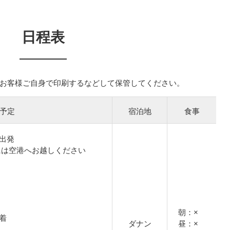
日程表
お客様ご自身で印刷するなどして保管してください。
予定
宿泊地
食事
港出発
には空港へお越しください
朝：×
到着
ダナン
昼：×