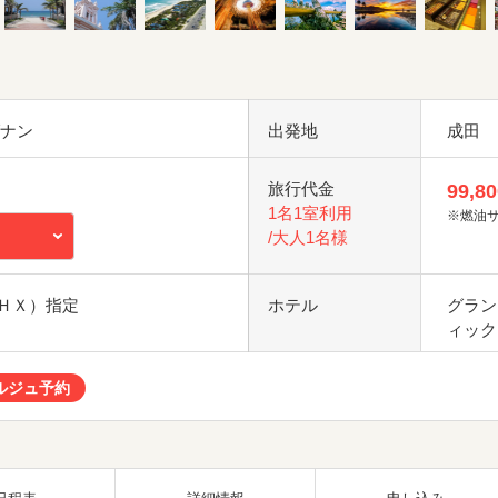
ダナン
出発地
成田
旅行代金
99,80
1名1室利用
※燃油
/大人1名様
ＨＸ）指定
ホテル
グラン
ィック
ルジュ予約