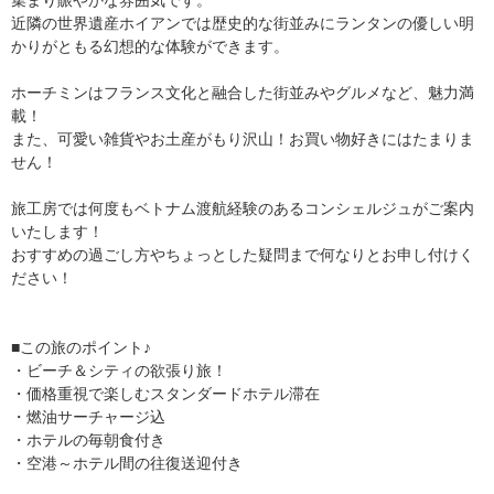
近隣の世界遺産ホイアンでは歴史的な街並みにランタンの優しい明
かりがともる幻想的な体験ができます。
ホーチミンはフランス文化と融合した街並みやグルメなど、魅力満
載！
また、可愛い雑貨やお土産がもり沢山！お買い物好きにはたまりま
せん！
旅工房では何度もベトナム渡航経験のあるコンシェルジュがご案内
いたします！
おすすめの過ごし方やちょっとした疑問まで何なりとお申し付けく
ださい！
■この旅のポイント♪
・ビーチ＆シティの欲張り旅！
・価格重視で楽しむスタンダードホテル滞在
・燃油サーチャージ込
・ホテルの毎朝食付き
・空港～ホテル間の往復送迎付き