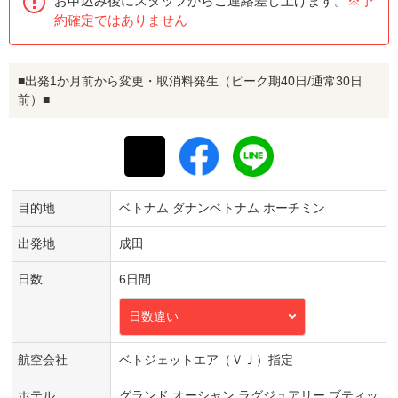
お申込み後にスタッフからご連絡差し上げます。
※予
約確定ではありません
■出発1か月前から変更・取消料発生（ピーク期40日/通常30日
前）■
目的地
ベトナム ダナンベトナム ホーチミン
出発地
成田
日数
6日間
日数違い
航空会社
ベトジェットエア（ＶＪ）指定
ホテル
グランド オーシャン ラグジュアリー ブティッ