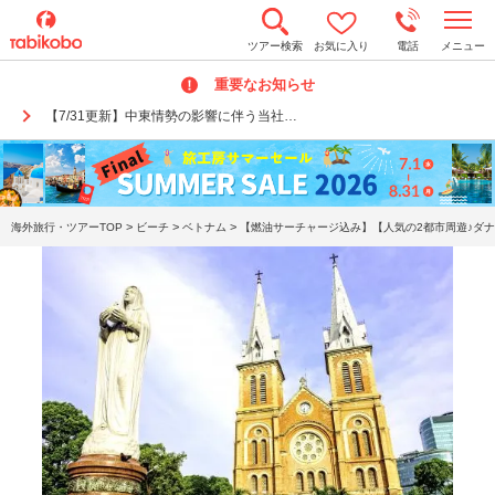
t
ツアー検索
お気に入り
電話
メニュー
o
g
重要なお知らせ
g
l
【7/31更新】中東情勢の影響に伴う当社…
e
n
a
v
i
g
a
>
>
>
海外旅行・ツアーTOP
ビーチ
ベトナム
【燃油サーチャージ込み】【人気の2都市周遊♪ダナ
t
i
o
n