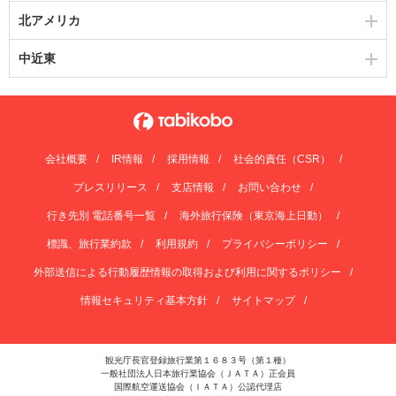
北アメリカ
中近東
会社概要
IR情報
採用情報
社会的責任（CSR）
プレスリリース
支店情報
お問い合わせ
行き先別 電話番号一覧
海外旅行保険（東京海上日動）
標識、旅行業約款
利用規約
プライバシーポリシー
外部送信による行動履歴情報の取得および利用に関するポリシー
情報セキュリティ基本方針
サイトマップ
観光庁長官登録旅行業第１６８３号（第１種）
一般社団法人日本旅行業協会（ＪＡＴＡ）正会員
国際航空運送協会（ＩＡＴＡ）公認代理店