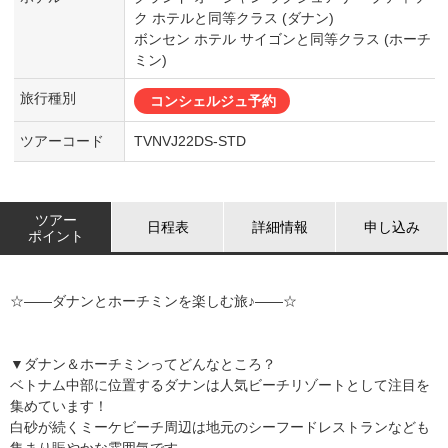
ク ホテルと同等クラス (ダナン)
ボンセン ホテル サイゴンと同等クラス (ホーチ
ミン)
旅行種別
コンシェルジュ予約
ツアーコード
TVNVJ22DS-STD
ツアー
日程表
詳細情報
申し込み
ポイント
☆――ダナンとホーチミンを楽しむ旅♪――☆
▼ダナン＆ホーチミンってどんなところ？
ベトナム中部に位置するダナンは人気ビーチリゾートとして注目を
集めています！
白砂が続くミーケビーチ周辺は地元のシーフードレストランなども
集まり賑やかな雰囲気です。