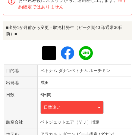
お申込み後にスタッフからご連絡差し上げます。
※予
約確定ではありません
■出発1か月前から変更・取消料発生（ピーク期40日/通常30日
前）■
目的地
ベトナム ダナンベトナム ホーチミン
出発地
成田
日数
6日間
日数違い
航空会社
ベトジェットエア（ＶＪ）指定
ホテル
アラカルト ダナン ビーチ指定 (ダナン)