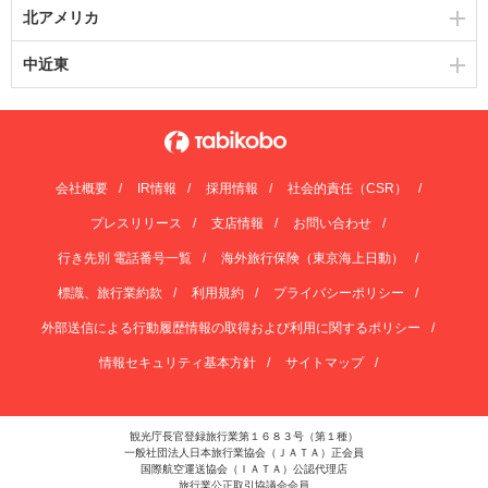
北アメリカ
中近東
会社概要
IR情報
採用情報
社会的責任（CSR）
プレスリリース
支店情報
お問い合わせ
行き先別 電話番号一覧
海外旅行保険（東京海上日動）
標識、旅行業約款
利用規約
プライバシーポリシー
外部送信による行動履歴情報の取得および利用に関するポリシー
情報セキュリティ基本方針
サイトマップ
観光庁長官登録旅行業第１６８３号（第１種）
一般社団法人日本旅行業協会（ＪＡＴＡ）正会員
国際航空運送協会（ＩＡＴＡ）公認代理店
旅行業公正取引協議会会員