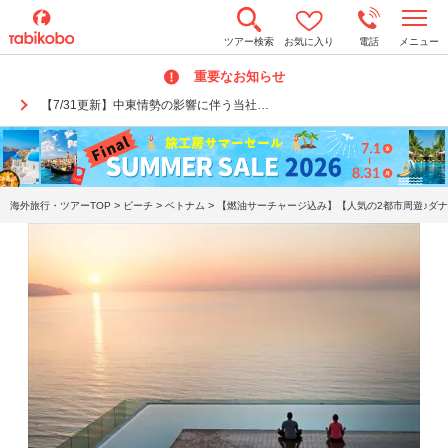
t
ツアー検索
お気に入り
電話
メニュー
o
g
重要なお知らせ
g
l
【7/31更新】中東情勢の影響に伴う当社…
e
n
a
v
i
g
a
>
>
>
海外旅行・ツアーTOP
ビーチ
ベトナム
【燃油サーチャージ込み】【人気の2都市周遊♪ダナ
t
i
o
n