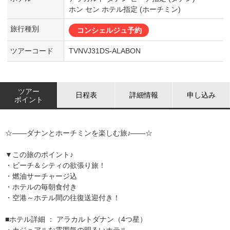
ホン セン ホテル指定 (ホーチミン)
旅行種別
コンシェルジュ予約
ツアーコード
TVNVJ31DS-ALABON
ツアー
日程表
詳細情報
申し込み
ポイント
☆――ダナンとホーチミンを楽しむ旅♪――☆
▼この旅のポイント♪
・ビーチ＆シティの欲張り旅！
・燃油サーチャージ込
・ホテルの毎朝食付き
・空港～ホテル間の往復送迎付き！
■ホテル詳細 ： アラカルトダナン（4つ星）
・カジュアルな雰囲気の明るいホテル