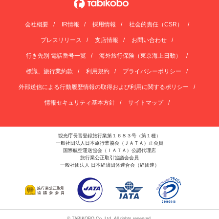
会社概要
IR情報
採用情報
社会的責任（CSR）
プレスリリース
支店情報
お問い合わせ
行き先別 電話番号一覧
海外旅行保険（東京海上日動）
標識、旅行業約款
利用規約
プライバシーポリシー
外部送信による行動履歴情報の取得および利用に関するポリシー
情報セキュリティ基本方針
サイトマップ
観光庁長官登録旅行業第１６８３号（第１種）
一般社団法人日本旅行業協会（ＪＡＴＡ）正会員
国際航空運送協会（ＩＡＴＡ）公認代理店
旅行業公正取引協議会会員
一般社団法人 日本経済団体連合会（経団連）
© TABIKOBO Co. Ltd. All rights reserved.