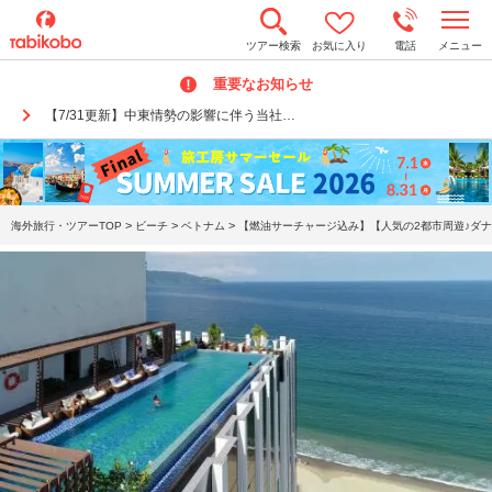
t
ツアー検索
お気に入り
電話
メニュー
o
g
重要なお知らせ
g
l
【7/31更新】中東情勢の影響に伴う当社…
e
n
a
v
i
g
a
>
>
>
海外旅行・ツアーTOP
ビーチ
ベトナム
【燃油サーチャージ込み】【人気の2都市周遊♪ダナ
t
i
o
n