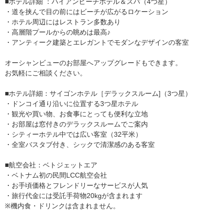
■ホテル詳細 ：ハイアンビーチホテル＆スパ（4つ星）
・道を挟んで目の前にはビーチが広がるロケーション
・ホテル周辺にはレストラン多数あり
・高層階プールからの眺めは最高♪
・アンティーク建築とエレガントでモダンなデザインの客室
オーシャンビューのお部屋へアップグレードもできます。
お気軽にご相談ください。
■ホテル詳細：サイゴンホテル［デラックスルーム]（3つ星）
・ドンコイ通り沿いに位置する3つ星ホテル
・観光や買い物、お食事にとっても便利な立地
・お部屋は窓付きのデラックスルームでご案内
・シティーホテル中では広い客室（32平米）
・全室バスタブ付き、シックで清潔感のある客室
■航空会社：ベトジェットエア
・ベトナム初の民間LCC航空会社
・お手頃価格とフレンドリーなサービスが人気
・旅行代金には受託手荷物20kgが含まれます
※機内食・ドリンクは含まれません。