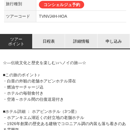
旅行種別
コンシェルジュ予約
ツアーコード
TVNVJ4H-HOA
ツアー
日程表
詳細情報
申し込み
ポイント
☆―伝統文化と歴史を楽しむ♪ハノイの旅―☆
■この旅のポイント♪
・白亜の外観の老舗ホアビンホテル滞在
・燃油サーチャージ込
・ホテルの毎朝食付き
・空港～ホテル間の往復送迎付き
■ホテル詳細 ： ホアビンホテル（3つ星）
・ホアンキエム湖近くの好立地の老舗ホテル
・1926年創業の歴史ある建物でコロニアル調の内装も落ち着きのあ
る雰囲気