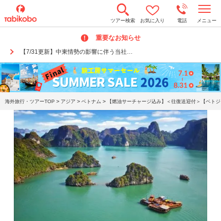
t
ツアー検索
お気に入り
電話
メニュー
o
g
重要なお知らせ
g
l
【7/31更新】中東情勢の影響に伴う当社…
e
n
a
v
i
g
a
>
>
>
海外旅行・ツアーTOP
アジア
ベトナム
【燃油サーチャージ込み】＜往復送迎付＞【ベトジェ
t
i
o
n