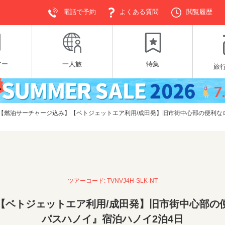
電話で予約
よくある質問
閲覧履歴
アー
一人旅
特集
旅
【燃油サーチャージ込み】【ベトジェットエア利用/成田発】旧市街中心部の便利な
ツアーコード: TVNVJ4H-SLK-NT
【ベトジェットエア利用/成田発】旧市街中心部の
パスハノイ』宿泊ハノイ2泊4日