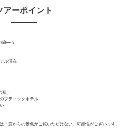
ツアーポイント
の旅―☆
テル滞在
つ星）
のブティックホテル
い
は「窓からの景色がご覧いただけない」可能性がございます。