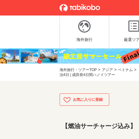
海外旅行
厳選ツ
>
>
>
海外旅行・ツアーTOP
アジア
ベトナム
泊4日 | 成田発4日間ハノイツアー
【燃油サーチャージ込み】