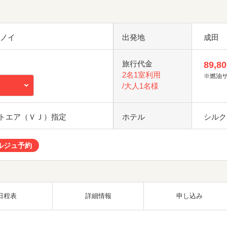
ハノイ
出発地
成田
旅行代金
89,80
2名1室利用
※燃油
/大人1名様
トエア（ＶＪ）指定
ホテル
シルク
ルジュ予約
日程表
詳細情報
申し込み