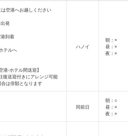
には空港へお越しください
空港出発
イ空港到着
朝：×
ハノイ
昼：×
ホテルへ
夜：×
空港-ホテル間送迎】
円で往復送迎付きにアレンジ可能
場合は倍額となります
朝：○
同前日
昼：×
夜：×