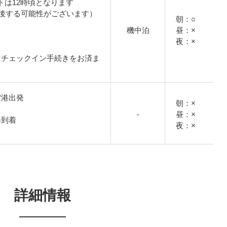
トは12時頃となります
後する可能性がございます）
朝：○
機中泊
昼：×
夜：×
はチェックイン手続きをお済ま
イ空港出発
朝：×
-
昼：×
空港到着
夜：×
詳細情報