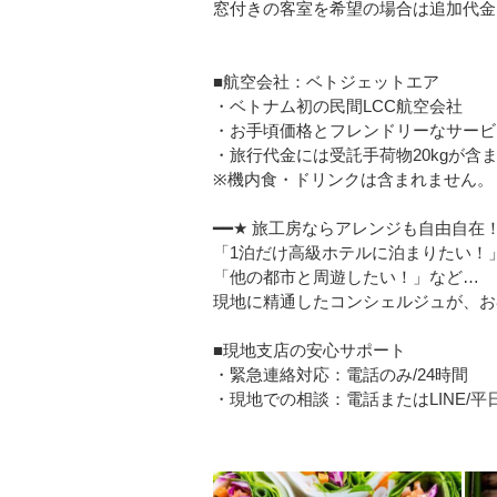
窓付きの客室を希望の場合は追加代金
■航空会社：ベトジェットエア
・ベトナム初の民間LCC航空会社
・お手頃価格とフレンドリーなサービ
・旅行代金には受託手荷物20kgが含
※機内食・ドリンクは含まれません。
━━★ 旅工房ならアレンジも自由自在！
「1泊だけ高級ホテルに泊まりたい！
「他の都市と周遊したい！」など…
現地に精通したコンシェルジュが、お
■現地支店の安心サポート
・緊急連絡対応：電話のみ/24時間
・現地での相談：電話またはLINE/平日08