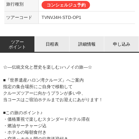
旅行種別
コンシェルジュ予約
ツアーコード
TVNVJ4H-STD-OP1
ツアー
日程表
詳細情報
申し込み
ポイント
☆―伝統文化と歴史を楽しむ♪ハノイの旅―☆
■『世界遺産ハロン湾クルーズ』へご案内
指定の集合場所にご自身で移動して
クルーズツアーに向かうプランが多い中、
当コースはご宿泊ホテルまでお迎えにあがります！
■この旅のポイント♪
・価格重視で楽しむスタンダードホテル滞在
・燃油サーチャージ込
・ホテルの毎朝食付き
・空港～ホテル間の往復送迎付き