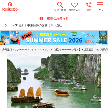
t
ツアー検索
お気に入り
電話
メニュー
o
g
重要なお知らせ
g
l
【7/31更新】中東情勢の影響に伴う当社…
e
n
a
v
i
g
a
>
>
>
海外旅行・ツアーTOP
アジア
ベトナム
【燃油サーチャージ込み】★世界遺産ハロン湾日帰り
t
i
o
n