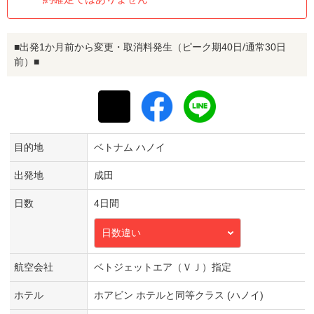
■出発1か月前から変更・取消料発生（ピーク期40日/通常30日
前）■
目的地
ベトナム ハノイ
出発地
成田
日数
4日間
日数違い
航空会社
ベトジェットエア（ＶＪ）指定
ホテル
ホアビン ホテルと同等クラス (ハノイ)