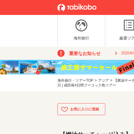
海外旅行
厳選ツ
重要なお知らせ
2026
>
>
海外旅行・ツアーTOP
アジア
【燃油サー
日 | 成田発4日間フーコック島ツアー