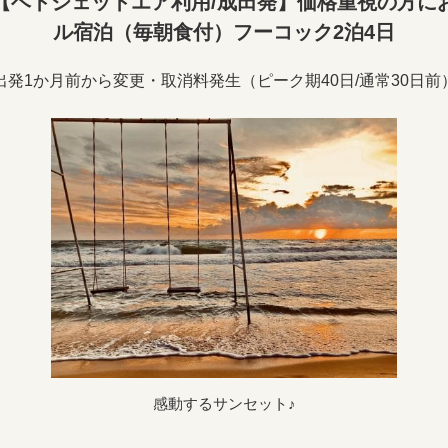
【ベトジェットエア利用/成田発】価格重視の方に
ル宿泊（毎朝食付）フーコック2泊4日
出発1か月前から変更・取消料発生（ピーク期40日/通常30日前
感動するサンセット♪