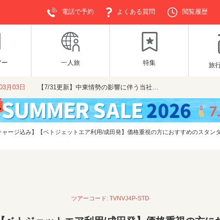
電話で予約
よくある質問
閲覧履歴
アー
一人旅
特集
旅
年03月03日
【7/31更新】中東情勢の影響に伴う当社…
チャージ込み】【ベトジェットエア利用/成田発】価格重視の方におすすめのスタンダ
ツアーコード: TVNVJ4P-STD