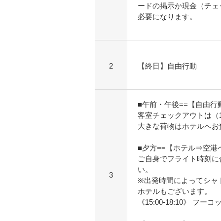
ードの掲示か現金（チェ
必要になります。
2
【終日】自由行動
■午前・午後==【自由行
客室チェックアウトは（1
大きな荷物はホテルへお
■夕方==【ホテル⇒空港
ご自身でフライト時刻に
い。
3
※出発時間によってシャ
ホテルもございます。
《15:00-18:10》 フー