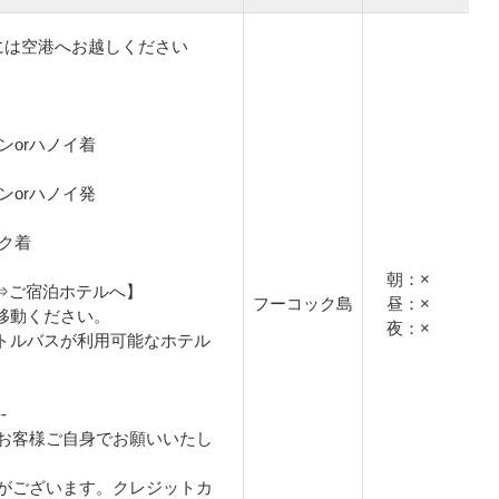
には空港へお越しください
チミンorハノイ着
チミンorハノイ発
ック着
朝：×
港⇒ご宿泊ホテルへ】
フーコック島
昼：×
移動ください。
夜：×
トルバスが利用可能なホテル
-
お客様ご自身でお願いいたし
がございます。クレジットカ