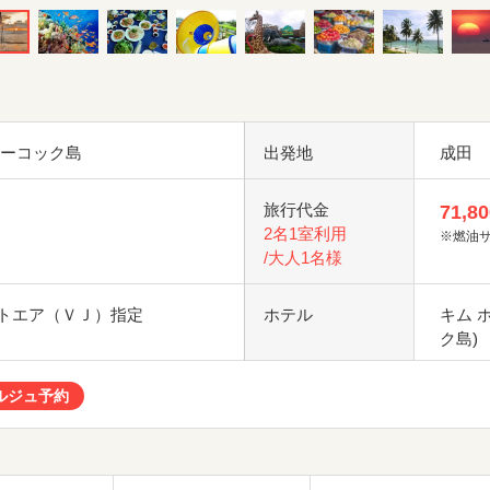
フーコック島
出発地
成田
旅行代金
71,80
2名1室利用
※燃油
/大人1名様
トエア（ＶＪ）指定
ホテル
キム 
ク島)
ルジュ予約