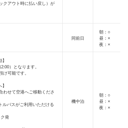
ックアウト時に払い戻し）が
朝：○
同前日
昼：×
夜：×
動】
2:00）となります。
預け可能です。
へ】
合わせて空港へご移動くださ
朝：○
機中泊
昼：×
トルバスがご利用いただける
夜：×
コック発