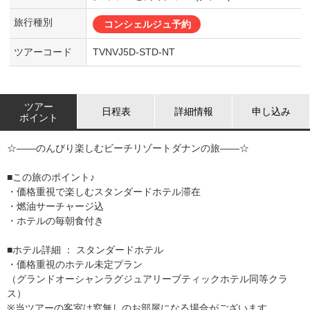
旅行種別
コンシェルジュ予約
ツアーコード
TVNVJ5D-STD-NT
ツアー
日程表
詳細情報
申し込み
ポイント
☆――のんびり楽しむビーチリゾートダナンの旅――☆
■この旅のポイント♪
・価格重視で楽しむスタンダードホテル滞在
・燃油サーチャージ込
・ホテルの毎朝食付き
■ホテル詳細 ： スタンダードホテル
・価格重視のホテル未定プラン
（グランドオーシャンラグジュアリーブティックホテル同等クラ
ス）
※当ツアーの客室は窓無しのお部屋になる場合がございます。