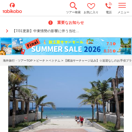
t
ツアー検索
お気に入り
電話
メニュー
o
g
重要なお知らせ
g
l
【7/31更新】中東情勢の影響に伴う当社…
e
n
a
v
i
g
a
>
>
>
海外旅行・ツアーTOP
ビーチ
ベトナム
【燃油サーチャージ込み】☆送迎なしのお手頃プラン
t
i
o
n