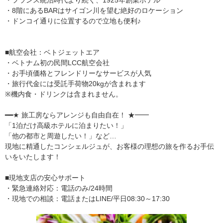
・8階にあるBARはサイゴン川を望む絶好のロケーション
・ドンコイ通りに位置するので立地も便利♪
■航空会社：ベトジェットエア
・ベトナム初の民間LCC航空会社
・お手頃価格とフレンドリーなサービスが人気
・旅行代金には受託手荷物20kgが含まれます
※機内食・ドリンクは含まれません。
━━★ 旅工房ならアレンジも自由自在！ ★━━
「1泊だけ高級ホテルに泊まりたい！」
「他の都市と周遊したい！」など…
現地に精通したコンシェルジュが、お客様の理想の旅を作るお手伝
いをいたします！
■現地支店の安心サポート
・緊急連絡対応：電話のみ/24時間
・現地での相談：電話またはLINE/平日08:30～17:30