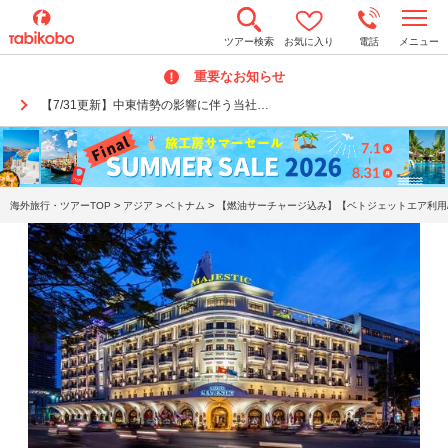
t
ツアー検索
お気に入り
電話
メニュー
o
g
重要なお知らせ
g
l
【7/31更新】中東情勢の影響に伴う当社…
e
n
a
v
i
g
a
>
>
>
海外旅行・ツアーTOP
アジア
ベトナム
【燃油サーチャージ込み】【ベトジェットエア利用/
t
i
o
n