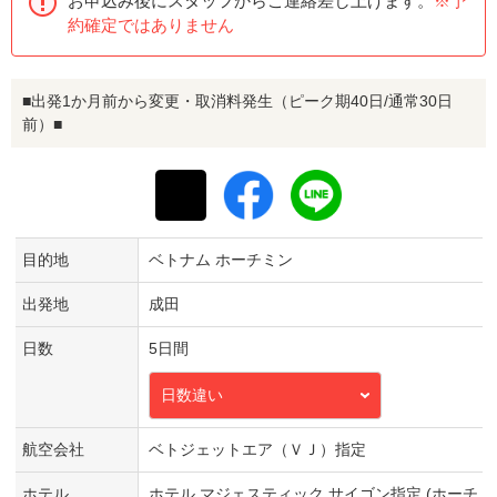
お申込み後にスタッフからご連絡差し上げます。
※予
約確定ではありません
■出発1か月前から変更・取消料発生（ピーク期40日/通常30日
前）■
目的地
ベトナム ホーチミン
出発地
成田
日数
5日間
日数違い
航空会社
ベトジェットエア（ＶＪ）指定
ホテル
ホテル マジェスティック サイゴン指定 (ホーチ