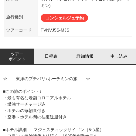
ミン)
旅行種別
コンシェルジュ予約
ツアーコード
TVNVJ5S-MJS
ツアー
日程表
詳細情報
申し込み
ポイント
☆――東洋のプチパリ♪ホーチミンの旅――☆
■この旅のポイント♪
・最も有名な老舗コロニアルホテル
・燃油サーチャージ込
・ホテルの毎朝食付き
・空港～ホテル間の往復送迎付き
■ホテル詳細 ： マジェスティックサイゴン（5つ星）
・フランス統治時代より続く、1925年創業ホテル