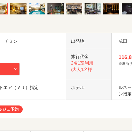
ホーチミン
出発地
成田
旅行代金
116,
2名1室利用
※燃油
/大人1名様
トエア（ＶＪ）指定
ホテル
ルネッ
ン指定
ルジュ予約