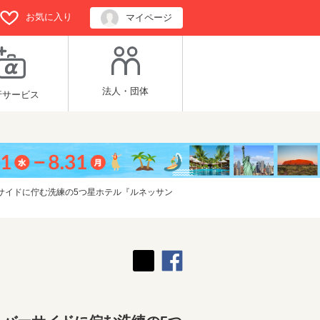
お気に入り
マイページ
法人・団体
行サービス
サイドに佇む洗練の5つ星ホテル『ルネッサン