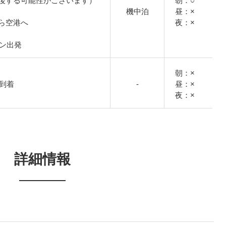
後する可能性がございます）
朝：○
機中泊
昼：×
ら空港へ
夜：×
チミン出発
朝：×
港到着
-
昼：×
夜：×
詳細情報