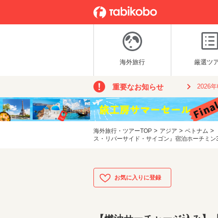
海外旅行
厳選ツ
重要なお知らせ
2026
>
>
>
海外旅行・ツアーTOP
アジア
ベトナム
ス・リバーサイド・サイゴン』宿泊ホーチミン3泊