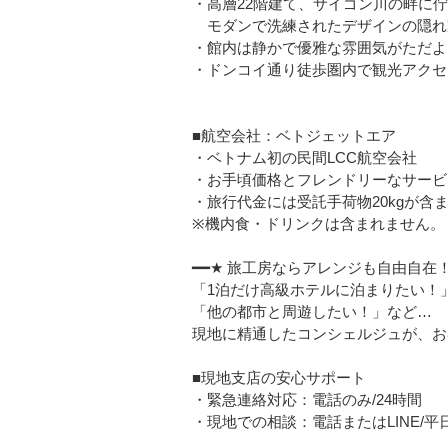
・高層22階建て、サイゴン川の畔に
モダンで洗練されたデザインの隠れ
・館内は静かで優雅な雰囲気がただよ
・ドンコイ通り徒歩圏内で観光アクセ
■航空会社：ベトジェットエア
・ベトナム初の民間LCC航空会社
・お手頃価格とフレンドリーなサービ
・旅行代金には受託手荷物20kgが含
※機内食・ドリンクは含まれません。
━━★ 旅工房ならアレンジも自由自在！
「1泊だけ高級ホテルに泊まりたい！
「他の都市と周遊したい！」など…
現地に精通したコンシェルジュが、お
■現地支店の安心サポート
・緊急連絡対応：電話のみ/24時間
・現地での相談：電話またはLINE/平日08