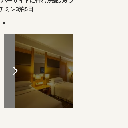
リバーサイドに佇む洗練の5つ
チミン3泊5日
）■