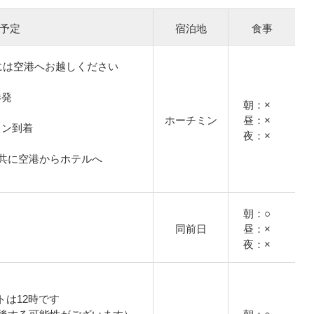
予定
宿泊地
食事
には空港へお越しください
港発
朝：×
ホーチミン
昼：×
チミン到着
夜：×
共に空港からホテルへ
朝：○
同前日
昼：×
夜：×
トは12時です