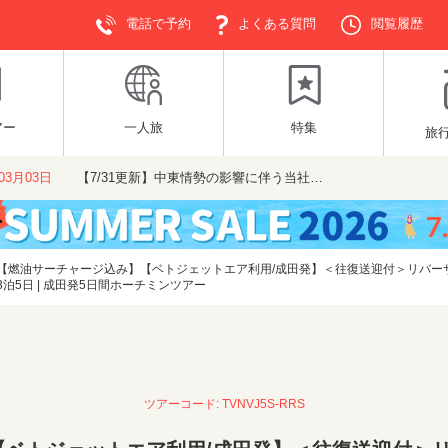
電話で予約
よくある質問
閲覧履歴
アー
一人旅
特集
旅
年03月03日
【7/31更新】中東情勢の影響に伴う当社…
【燃油サーチャージ込み】【ベトジェットエア利用/成田発】＜往復送迎付＞リバー
5日 | 成田発5日間ホーチミンツアー
ツアーコード: TVNVJ5S-RRS