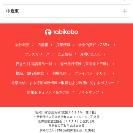
中近東
会社概要
IR情報
採用情報
社会的責任（CSR）
プレスリリース
支店情報
お問い合わせ
行き先別 電話番号一覧
海外旅行保険（東京海上日動）
標識、旅行業約款
利用規約
プライバシーポリシー
外部送信による行動履歴情報の取得および利用に関するポリシー
情報セキュリティ基本方針
サイトマップ
観光庁長官登録旅行業第１６８３号（第１種）
一般社団法人日本旅行業協会（ＪＡＴＡ）正会員
国際航空運送協会（ＩＡＴＡ）公認代理店
旅行業公正取引協議会会員
一般社団法人 日本経済団体連合会（経団連）