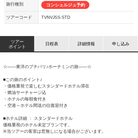
旅行種別
コンシェルジュ予約
ツアーコード
TVNVJ5S-STD
ツアー
日程表
詳細情報
申し込み
ポイント
☆――東洋のプチパリ♪ホーチミンの旅――☆
■この旅のポイント♪
・価格重視で楽しむスタンダードホテル滞在
・燃油サーチャージ込
・ホテルの毎朝食付き
・空港～ホテル間送の往復迎付き
■ホテル詳細 ： スタンダードホテル
価格重視のホテル未定プランです。
※当ツアーの客室は窓無しになる場合がございます。