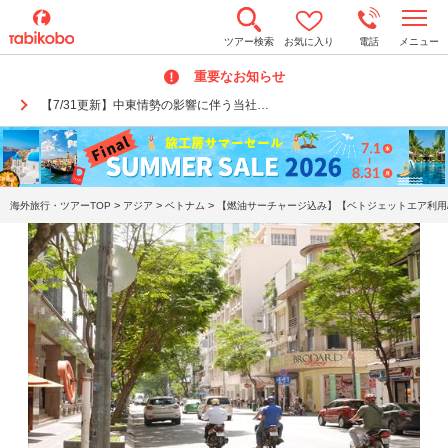
t
ツアー検索
お気に入り
電話
メニュー
o
g
重要なお知らせ
g
l
【7/31更新】中東情勢の影響に伴う当社…
e
n
a
v
i
g
a
>
>
>
海外旅行・ツアーTOP
アジア
ベトナム
【燃油サーチャージ込み】【ベトジェットエア利用/
t
i
o
n