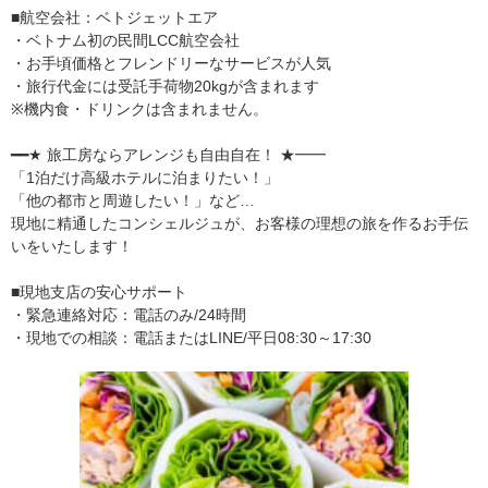
■航空会社：ベトジェットエア
・ベトナム初の民間LCC航空会社
・お手頃価格とフレンドリーなサービスが人気
・旅行代金には受託手荷物20kgが含まれます
※機内食・ドリンクは含まれません。
━━★ 旅工房ならアレンジも自由自在！ ★━━
「1泊だけ高級ホテルに泊まりたい！」
「他の都市と周遊したい！」など…
現地に精通したコンシェルジュが、お客様の理想の旅を作るお手伝
いをいたします！
■現地支店の安心サポート
・緊急連絡対応：電話のみ/24時間
・現地での相談：電話またはLINE/平日08:30～17:30