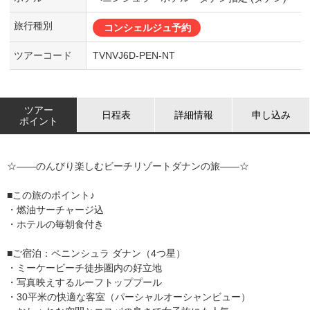
旅行種別
コンシェルジュ予約
ツアーコード
TVNVJ6D-PEN-NT
ツアー
日程表
詳細情報
申し込み
ポイント
☆――のんびり楽しむビーチリゾートダナンの旅――☆
■この旅のポイント♪
・燃油サーチャージ込
・ホテルの毎朝食付き
■ご宿泊：ペニンシュラ ダナン（4つ星）
・ミーケービーチ徒歩圏内の好立地
・写真映えするルーフトッププール
・30平米の快適な客室（パーシャルオーシャンビュー）