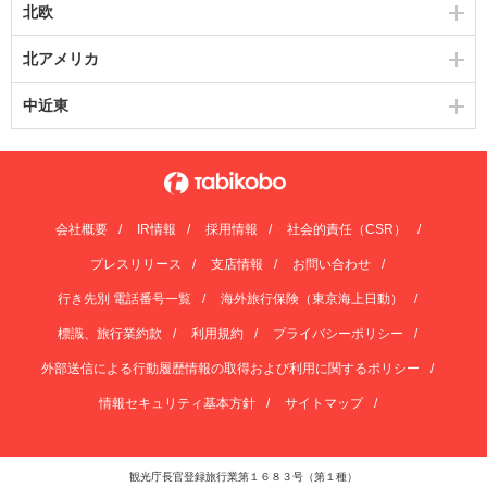
北欧
北アメリカ
中近東
会社概要
IR情報
採用情報
社会的責任（CSR）
プレスリリース
支店情報
お問い合わせ
行き先別 電話番号一覧
海外旅行保険（東京海上日動）
標識、旅行業約款
利用規約
プライバシーポリシー
外部送信による行動履歴情報の取得および利用に関するポリシー
情報セキュリティ基本方針
サイトマップ
観光庁長官登録旅行業第１６８３号（第１種）