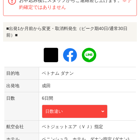
お申込み後にスタッフからご連絡差し上げます。
※予
約確定ではありません
■出発1か月前から変更・取消料発生（ピーク期40日/通常30日
前）■
目的地
ベトナム ダナン
出発地
成田
日数
6日間
日数違い
航空会社
ベトジェットエア（ＶＪ）指定
ホテル
ペニンシュラ ホテル ダナン指定 (ダナン)