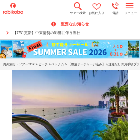
t
ツアー検索
お気に入り
電話
メニュー
o
g
重要なお知らせ
g
l
【7/31更新】中東情勢の影響に伴う当社…
e
n
a
v
i
g
a
>
>
>
海外旅行・ツアーTOP
ビーチ
ベトナム
【燃油サーチャージ込み】☆送迎なしのお手頃プラン
t
i
o
n