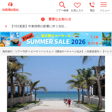
t
ツアー検索
お気に入り
電話
メニュー
o
g
重要なお知らせ
g
l
【7/31更新】中東情勢の影響に伴う当社…
e
n
a
v
i
g
a
>
>
>
海外旅行・ツアーTOP
ビーチ
ベトナム
【燃油サーチャージ込み】＜往復送迎付＞【ベトジェ
t
i
o
n