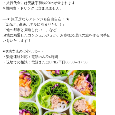
・旅行代金には受託手荷物20kgが含まれます
※機内食・ドリンクは含まれません。
━━★ 旅工房ならアレンジも自由自在！ ★━━
「1泊だけ高級ホテルに泊まりたい！」
「他の都市と周遊したい！」など…
現地に精通したコンシェルジュが、お客様の理想の旅を作るお手伝
いをいたします！
■現地支店の安心サポート
・緊急連絡対応：電話のみ/24時間
・現地での相談：電話またはLINE/平日08:30～17:30