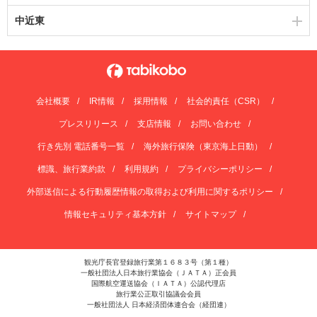
中近東
会社概要
IR情報
採用情報
社会的責任（CSR）
プレスリリース
支店情報
お問い合わせ
行き先別 電話番号一覧
海外旅行保険（東京海上日動）
標識、旅行業約款
利用規約
プライバシーポリシー
外部送信による行動履歴情報の取得および利用に関するポリシー
情報セキュリティ基本方針
サイトマップ
観光庁長官登録旅行業第１６８３号（第１種）
一般社団法人日本旅行業協会（ＪＡＴＡ）正会員
国際航空運送協会（ＩＡＴＡ）公認代理店
旅行業公正取引協議会会員
一般社団法人 日本経済団体連合会（経団連）