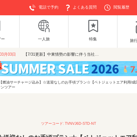
電話で予約
よくある質問
閲覧履歴
アー
一人旅
特集
旅
年03月03日
【7/31更新】中東情勢の影響に伴う当社…
【燃油サーチャージ込み】☆送迎なしのお手頃プラン☆【ベトジェットエア利用/成
ナンツアー
ツアーコード: TVNVJ6D-STD-NT