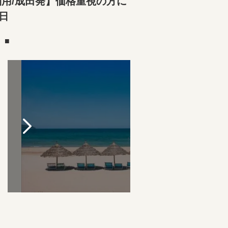
用/成田発】価格重視の方に
日
）■