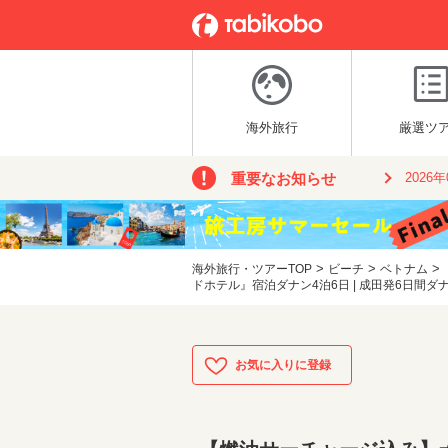
海外旅行
厳選ツ
重要なお知らせ
2026
>
>
>
海外旅行・ツアーTOP
ビーチ
ベトナム
ドホテル』宿泊ダナン4泊6日 | 成田発6日間ダ