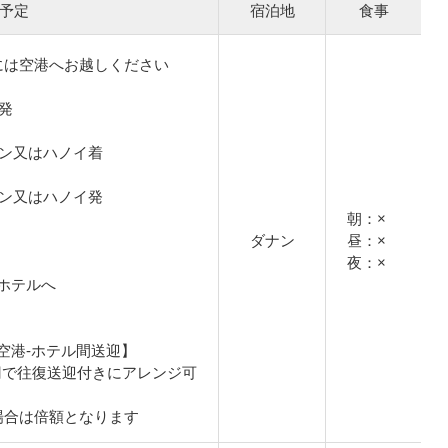
予定
宿泊地
食事
には空港へお越しください
港発
ーチミン又はハノイ着
ーチミン又はハノイ発
朝：×
ダナン
昼：×
夜：×
ホテルへ
空港-ホテル間送迎】
0円で往復送迎付きにアレンジ可
場合は倍額となります