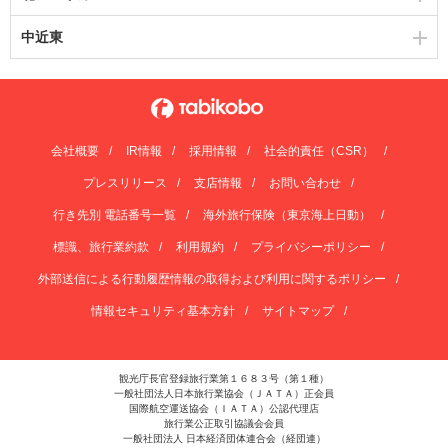
中近東
会社概要
IR情報
採用情報
社会的責任（CSR）
プレスリリース
支店情報
お問い合わせ
行き先別 電話番号一覧
海外旅行保険（東京海上日動）
標識、旅行業約款
利用規約
プライバシーポリシー
外部送信による行動履歴情報の取得および利用に関するポリシー
情報セキュリティ基本方針
サイトマップ
観光庁長官登録旅行業第１６８３号（第１種）
一般社団法人日本旅行業協会（ＪＡＴＡ）正会員
国際航空運送協会（ＩＡＴＡ）公認代理店
旅行業公正取引協議会会員
一般社団法人 日本経済団体連合会（経団連）