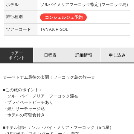
ホテル
ソルバイメリアフーコック指定 (フーコック島)
旅行種別
コンシェルジュ予約
ツアーコード
TVNVJ6P-SOL
ツアー
日程表
詳細情報
申し込み
ポイント
☆―ベトナム最後の楽園！フーコック島の旅―☆
■この旅のポイント♪
・ソル・バイ・メリア・フーコック滞在
・プライベートビーチあり
・燃油サーチャージ込
・ホテルの毎朝食付き
■ホテル詳細 ：ソル・バイ・メリア・フーコック（5つ星）
・33平米の「スタンダードルーム」滞在