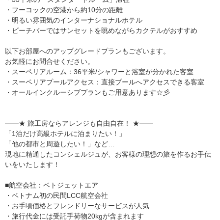
・フーコックの空港から約10分の距離
・明るい雰囲気のインターナショナルホテル
・ビーチバーではサンセットを眺めながらカクテルがおすすめ
以下お部屋へのアップグレードプランもございます。
お気軽にお問合せください。
・スーペリアルーム：36平米/シャワーと浴室が分かれた客室
・スーペリアプールアクセス：直接プールへアクセスできる客室
・オールインクルーシブプランもご用意あります☆彡
━━★ 旅工房ならアレンジも自由自在！ ★━━
「1泊だけ高級ホテルに泊まりたい！」
「他の都市と周遊したい！」など…
現地に精通したコンシェルジュが、お客様の理想の旅を作るお手伝
いをいたします！
■航空会社：ベトジェットエア
・ベトナム初の民間LCC航空会社
・お手頃価格とフレンドリーなサービスが人気
・旅行代金には受託手荷物20kgが含まれます