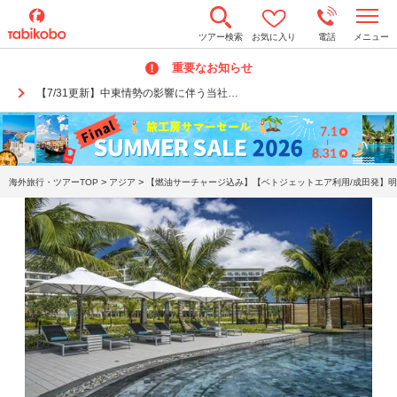
t
ツアー検索
お気に入り
電話
メニュー
o
g
重要なお知らせ
g
l
【7/31更新】中東情勢の影響に伴う当社…
e
n
a
v
i
g
a
>
>
海外旅行・ツアーTOP
アジア
【燃油サーチャージ込み】【ベトジェットエア利用/成田発】明
t
i
o
n