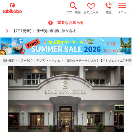
t
ツアー検索
お気に入り
電話
メニュー
o
g
重要なお知らせ
g
l
【7/31更新】中東情勢の影響に伴う当社…
e
n
a
v
i
g
a
>
>
>
海外旅行・ツアーTOP
アジア
ベトナム
【燃油サーチャージ込み】【ベトジェットエア利用/
t
i
o
n