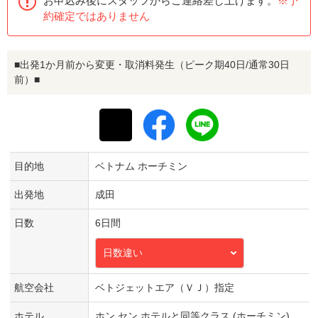
お申込み後にスタッフからご連絡差し上げます。
※予
約確定ではありません
■出発1か月前から変更・取消料発生（ピーク期40日/通常30日
前）■
目的地
ベトナム ホーチミン
出発地
成田
日数
6日間
日数違い
航空会社
ベトジェットエア（ＶＪ）指定
ホテル
ホン セン ホテルと同等クラス (ホーチミン)