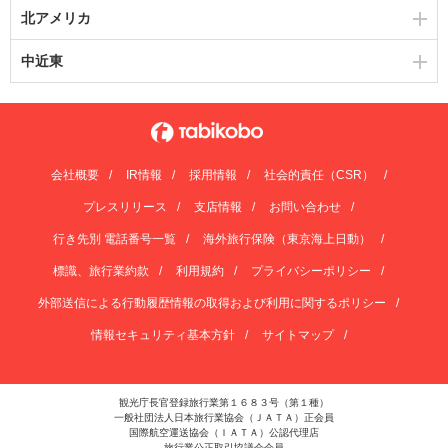
北アメリカ
中近東
会社概要
IR情報
採用情報
社会的責任（CSR）
プレスリリース
支店情報
お問い合わせ
行き先別 電話番号一覧
海外旅行保険（東京海上日動）
標識、旅行業約款
利用規約
プライバシーポリシー
外部送信による行動履歴情報の取得および利用に関するポリシー
情報セキュリティ基本方針
サイトマップ
観光庁長官登録旅行業第１６８３号（第１種）
一般社団法人日本旅行業協会（ＪＡＴＡ）正会員
国際航空運送協会（ＩＡＴＡ）公認代理店
旅行業公正取引協議会会員