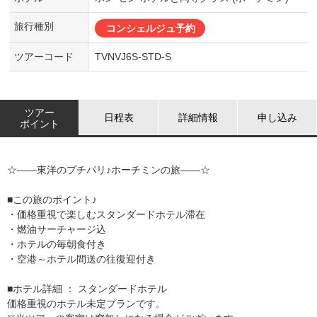
旅行種別
コンシェルジュ予約
ツアーコード
TVNVJ6S-STD-S
ツアー
日程表
詳細情報
申し込み
ポイント
☆――東洋のプチパリ♪ホーチミンの旅――☆
■この旅のポイント♪
・価格重視で楽しむスタンダードホテル滞在
・燃油サーチャージ込
・ホテルの毎朝食付き
・空港～ホテル間送の往復迎付き
■ホテル詳細 ： スタンダードホテル
価格重視のホテル未定プランです。