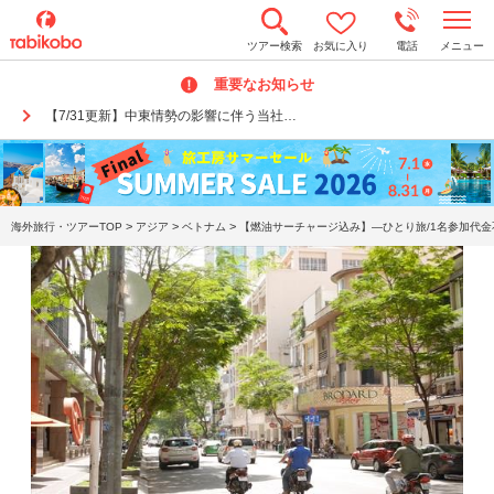
t
ツアー検索
お気に入り
電話
メニュー
o
g
重要なお知らせ
g
l
【7/31更新】中東情勢の影響に伴う当社…
e
n
a
v
i
g
a
>
>
>
海外旅行・ツアーTOP
アジア
ベトナム
【燃油サーチャージ込み】―ひとり旅/1名参加代金
t
i
o
n