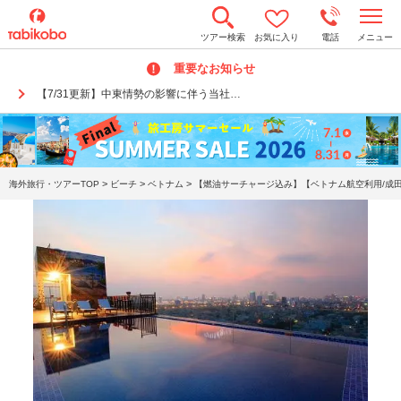
t
ツアー検索
お気に入り
電話
メニュー
o
g
重要なお知らせ
g
l
【7/31更新】中東情勢の影響に伴う当社…
e
n
a
v
i
g
a
>
>
>
海外旅行・ツアーTOP
ビーチ
ベトナム
【燃油サーチャージ込み】【ベトナム航空利用/成田
t
i
o
n