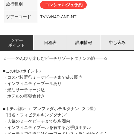
旅行種別
コンシェルジュ予約
ツアーコード
TVNVN4D-ANF-NT
ツアー
日程表
詳細情報
申し込み
ポイント
☆――のんびり楽しむビーチリゾートダナンの旅――☆
■この旅のポイント♪
・コスパ抜群◎ミーケビーチまで徒歩圏内
・インフィニティープールあり
・燃油サーチャージ込
・ホテルの毎朝食付き
■ホテル詳細 ： アンファダホテルダナン（3つ星）
（旧名：フィビテルキングダナン）
・人気のミーケビーチまで徒歩圏内
・インフィニティプールを有するお手頃ホテル
・ビーチまでの道にはシーフードレストランがたくさん