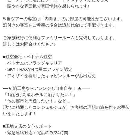
・賑やかな雰囲気で異国情緒を感じられます♪
※当ツアーの客室は「内向き」のお部屋の可能性がございます。
窓付きの客室をご希望の場合は追加代金にて手配できます。
ご家族旅行に便利なファミリールームも完備しております。
詳しくはお問合せください♪
■航空会社：ベトナム航空
・ベトナムのフラッグキャリア
・SKY TRAXで4つ星エアライン認定
・アオザイを着用したキャビンクルーがお出迎え
━━★ 旅工房ならアレンジも自由自在！ ★━━
「1泊だけ高級ホテルに泊まりたい！」
「他の都市と周遊したい！」など…
現地に精通したコンシェルジュが、お客様の理想の旅を作るお手伝
いをいたします！
■現地支店の安心サポート
・緊急連絡対応：電話のみ/24時間