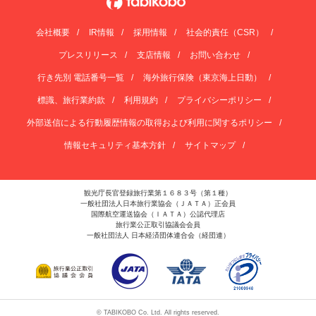
会社概要
IR情報
採用情報
社会的責任（CSR）
プレスリリース
支店情報
お問い合わせ
行き先別 電話番号一覧
海外旅行保険（東京海上日動）
標識、旅行業約款
利用規約
プライバシーポリシー
外部送信による行動履歴情報の取得および利用に関するポリシー
情報セキュリティ基本方針
サイトマップ
観光庁長官登録旅行業第１６８３号（第１種）
一般社団法人日本旅行業協会（ＪＡＴＡ）正会員
国際航空運送協会（ＩＡＴＡ）公認代理店
旅行業公正取引協議会会員
一般社団法人 日本経済団体連合会（経団連）
© TABIKOBO Co. Ltd. All rights reserved.