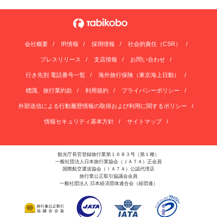
会社概要
IR情報
採用情報
社会的責任（CSR）
プレスリリース
支店情報
お問い合わせ
行き先別 電話番号一覧
海外旅行保険（東京海上日動）
標識、旅行業約款
利用規約
プライバシーポリシー
外部送信による行動履歴情報の取得および利用に関するポリシー
情報セキュリティ基本方針
サイトマップ
観光庁長官登録旅行業第１６８３号（第１種）
一般社団法人日本旅行業協会（ＪＡＴＡ）正会員
国際航空運送協会（ＩＡＴＡ）公認代理店
旅行業公正取引協議会会員
一般社団法人 日本経済団体連合会（経団連）