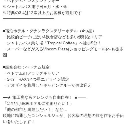
・ベトナムインスタントフォー
※シャトルバス運行日＝月・水・金
※特典の3.4は12歳以上のお客様が適用です
━━━━━━━━━━━━━━━━━━━━━━
■宿泊ホテル：ダナンラクステリーホテル（4つ星）
・比較的ビーチに近い&飲食店なども多い便利なエリア
・シャトルバス乗り場「Tropical Coffee」へ徒歩5分！
・スーパーなどが入るVincom Plaza(ショッピングモール)へも徒歩
圏
■航空会社：ベトナム航空
・ベトナムのフラッグキャリア
・SKY TRAXで4つ星エアライン認定
・アオザイを着用したキャビンクルーがお出迎え
━━★ 旅工房ならアレンジも自由自在！ ★━━
「1泊だけ高級ホテルに泊まりたい！」
「他の都市と周遊したい！」など…
現地に精通したコンシェルジュが、お客様の理想の旅を作るお手伝
いをいたします！