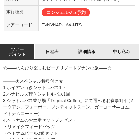
旅行種別
コンシェルジュ予約
ツアーコード
TVNVN4D-LAX-NTS
ツアー
日程表
詳細情報
申し込み
ポイント
☆――のんびり楽しむビーチリゾートダナンの旅――☆
━━━━━★スペシャル特典付き★━━━━━
1.ホイアン行きシャトルバス1回
2.バナヒルズ行きシャトルバス1回
3.シャトルバス乗り場「Tropical Coffee」にて選べるお食事1回（ミ
ークアン、フォーボー、ブンティットヌーン、ガーコーサ―コム、
ベトナムコーヒー）
4.ベトナムのお土産セットプレゼント
・リメイクフィードバッグ
・ベトナムビール3種セット