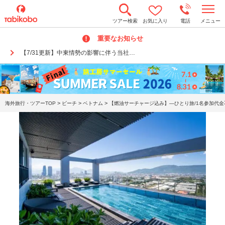
t
ツアー検索
お気に入り
電話
メニュー
o
g
重要なお知らせ
g
l
【7/31更新】中東情勢の影響に伴う当社…
e
n
a
v
i
g
a
>
>
>
海外旅行・ツアーTOP
ビーチ
ベトナム
【燃油サーチャージ込み】―ひとり旅/1名参加代金
t
i
o
n