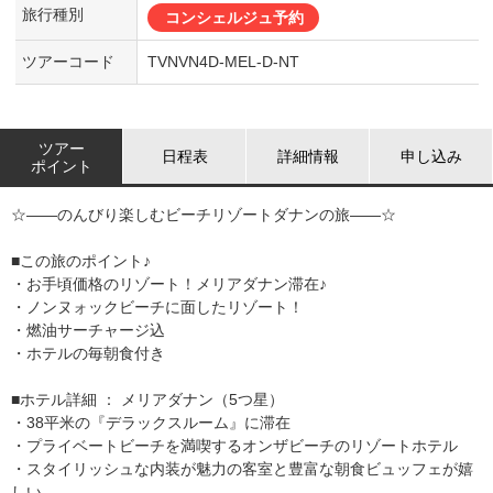
旅行種別
コンシェルジュ予約
ツアーコード
TVNVN4D-MEL-D-NT
ツアー
日程表
詳細情報
申し込み
ポイント
☆――のんびり楽しむビーチリゾートダナンの旅――☆
■この旅のポイント♪
・お手頃価格のリゾート！メリアダナン滞在♪
・ノンヌォックビーチに面したリゾート！
・燃油サーチャージ込
・ホテルの毎朝食付き
■ホテル詳細 ： メリアダナン（5つ星）
・38平米の『デラックスルーム』に滞在
・プライベートビーチを満喫するオンザビーチのリゾートホテル
・スタイリッシュな内装が魅力の客室と豊富な朝食ビュッフェが嬉
しい