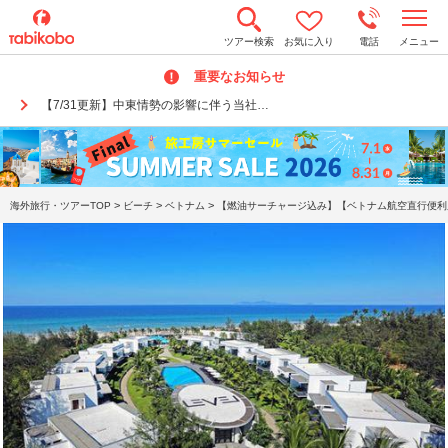
t
ツアー検索
お気に入り
電話
メニュー
o
g
重要なお知らせ
g
l
【7/31更新】中東情勢の影響に伴う当社…
e
n
a
v
i
g
a
>
>
>
海外旅行・ツアーTOP
ビーチ
ベトナム
【燃油サーチャージ込み】【ベトナム航空直行便利用
t
i
o
n