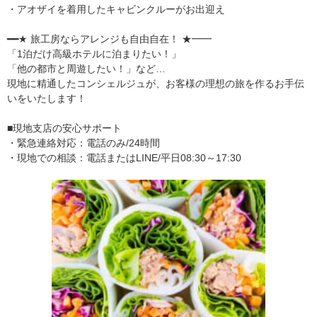
・アオザイを着用したキャビンクルーがお出迎え
━━★ 旅工房ならアレンジも自由自在！ ★━━
「1泊だけ高級ホテルに泊まりたい！」
「他の都市と周遊したい！」など…
現地に精通したコンシェルジュが、お客様の理想の旅を作るお手伝
いをいたします！
■現地支店の安心サポート
・緊急連絡対応：電話のみ/24時間
・現地での相談：電話またはLINE/平日08:30～17:30