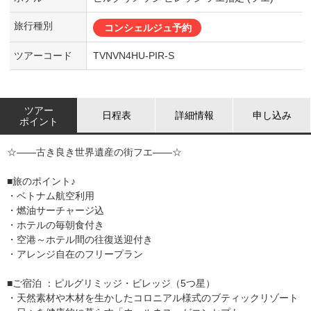
旅行種別
コンシェルジュ予約
ツアーコード
TVNVN4HU-PIR-S
ツアー
日程表
詳細情報
申し込み
ポイント
☆――古き良き世界遺産の街フエ――☆
■旅のポイント♪
・ベトナム航空利用
・燃油サーチャージ込
・ホテルの毎朝食付き
・空港～ホテル間の往復送迎付き
・アレンジ自在のフリープラン
■ご宿泊 ：ピルグリミッジ・ビレッジ（5つ星）
・天然素材や木材を生かしたコロニアル様式のブティックリゾート