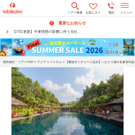
t
ツアー検索
お気に入り
電話
メニュー
o
g
重要なお知らせ
g
l
【7/31更新】中東情勢の影響に伴う当社…
e
n
a
v
i
g
a
>
>
>
海外旅行・ツアーTOP
アジア
ベトナム
【燃油サーチャージ込み】―ひとり旅/1名参加代金
t
i
o
n