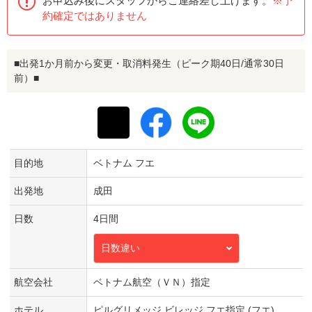
お申込み後にスタッフからご連絡差し上げます。
※予
約確定ではありません
■出発1か月前から変更・取消料発生（ピーク期40日/通常30日
前）■
目的地
ベトナム フエ
出発地
成田
日数
4日間
日数違い
航空会社
ベトナム航空（ＶＮ）指定
ホテル
ピルグリメッジ ビレッジ フエ指定 (フエ)