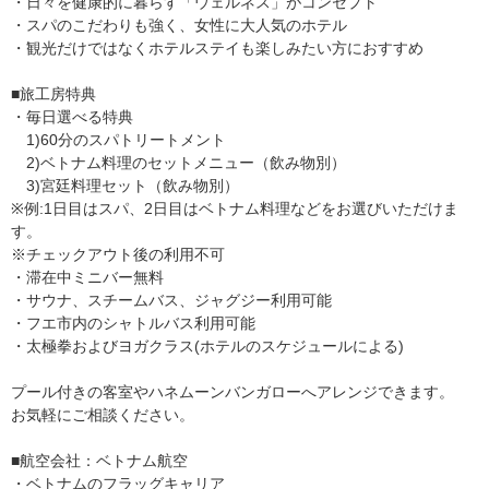
・日々を健康的に暮らす「ウェルネス」がコンセプト
・スパのこだわりも強く、女性に大人気のホテル
・観光だけではなくホテルステイも楽しみたい方におすすめ
■旅工房特典
・毎日選べる特典
1)60分のスパトリートメント
2)ベトナム料理のセットメニュー（飲み物別）
3)宮廷料理セット（飲み物別）
※例:1日目はスパ、2日目はベトナム料理などをお選びいただけま
す。
※チェックアウト後の利用不可
・滞在中ミニバー無料
・サウナ、スチームバス、ジャグジー利用可能
・フエ市内のシャトルバス利用可能
・太極拳およびヨガクラス(ホテルのスケジュールによる)
プール付きの客室やハネムーンバンガローへアレンジできます。
お気軽にご相談ください。
■航空会社：ベトナム航空
・ベトナムのフラッグキャリア