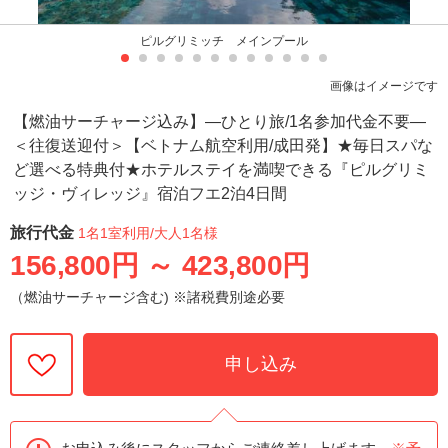
ピルグリミッチ メインプール
画像はイメージです
【燃油サーチャージ込み】―ひとり旅/1名参加代金不要―
＜往復送迎付＞【ベトナム航空利用/成田発】★毎日スパな
ど選べる特典付★ホテルステイを満喫できる『ピルグリミ
ッジ・ヴィレッジ』宿泊フエ2泊4日間
旅行代金
1名1室利用
/大人1名様
156,800円
～
423,800円
（燃油サーチャージ含む) ※諸税費別途必要
申し込み