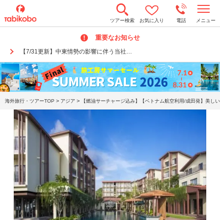
t
ツアー検索
お気に入り
電話
メニュー
o
g
重要なお知らせ
g
l
【7/31更新】中東情勢の影響に伴う当社…
e
n
a
v
i
g
a
>
>
海外旅行・ツアーTOP
アジア
【燃油サーチャージ込み】【ベトナム航空利用/成田発】美しい
t
i
o
n