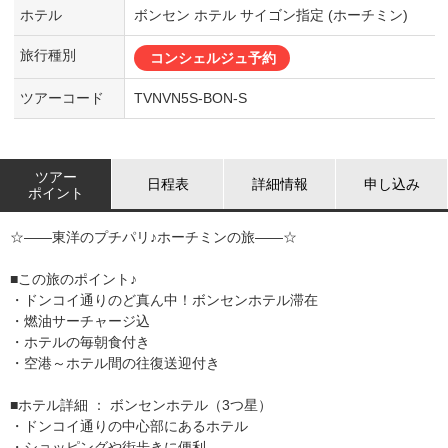
ホテル
ボンセン ホテル サイゴン指定 (ホーチミン)
旅行種別
コンシェルジュ予約
ツアーコード
TVNVN5S-BON-S
ツアー
日程表
詳細情報
申し込み
ポイント
☆――東洋のプチパリ♪ホーチミンの旅――☆
■この旅のポイント♪
・ドンコイ通りのど真ん中！ボンセンホテル滞在
・燃油サーチャージ込
・ホテルの毎朝食付き
・空港～ホテル間の往復送迎付き
■ホテル詳細 ： ボンセンホテル（3つ星）
・ドンコイ通りの中心部にあるホテル
・ショッピングや街歩きに便利