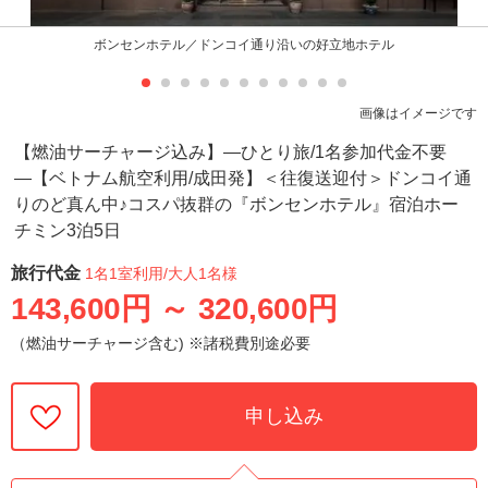
ボンセンホテル／ドンコイ通り沿いの好立地ホテル
画像はイメージです
【燃油サーチャージ込み】―ひとり旅/1名参加代金不要
―【ベトナム航空利用/成田発】＜往復送迎付＞ドンコイ通
りのど真ん中♪コスパ抜群の『ボンセンホテル』宿泊ホー
チミン3泊5日
旅行代金
1名1室利用
/大人1名様
143,600円
～
320,600円
（燃油サーチャージ含む) ※諸税費別途必要
申し込み