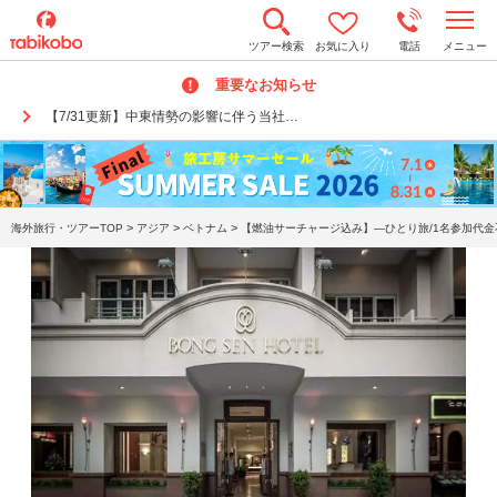
t
ツアー検索
お気に入り
電話
メニュー
o
g
重要なお知らせ
g
l
【7/31更新】中東情勢の影響に伴う当社…
e
n
a
v
i
g
a
>
>
>
海外旅行・ツアーTOP
アジア
ベトナム
【燃油サーチャージ込み】―ひとり旅/1名参加代金
t
i
o
n