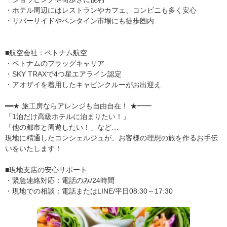
・ホテル周辺にはレストランやカフェ、コンビニも多く安心
・リバーサイドやベンタイン市場にも徒歩圏内
■航空会社：ベトナム航空
・ベトナムのフラッグキャリア
・SKY TRAXで4つ星エアライン認定
・アオザイを着用したキャビンクルーがお出迎え
━━★ 旅工房ならアレンジも自由自在！ ★━━
「1泊だけ高級ホテルに泊まりたい！」
「他の都市と周遊したい！」など…
現地に精通したコンシェルジュが、お客様の理想の旅を作るお手伝
いをいたします！
■現地支店の安心サポート
・緊急連絡対応：電話のみ/24時間
・現地での相談：電話またはLINE/平日08:30～17:30