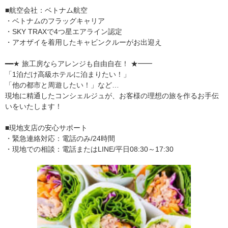
■航空会社：ベトナム航空
・ベトナムのフラッグキャリア
・SKY TRAXで4つ星エアライン認定
・アオザイを着用したキャビンクルーがお出迎え
━━★ 旅工房ならアレンジも自由自在！ ★━━
「1泊だけ高級ホテルに泊まりたい！」
「他の都市と周遊したい！」など…
現地に精通したコンシェルジュが、お客様の理想の旅を作るお手伝
いをいたします！
■現地支店の安心サポート
・緊急連絡対応：電話のみ/24時間
・現地での相談：電話またはLINE/平日08:30～17:30