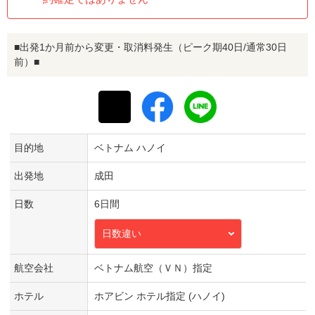
■出発1か月前から変更・取消料発生（ピーク期40日/通常30日
前）■
目的地
ベトナム ハノイ
出発地
成田
日数
6日間
日数違い
航空会社
ベトナム航空（ＶＮ）指定
ホテル
ホアビン ホテル指定 (ハノイ)