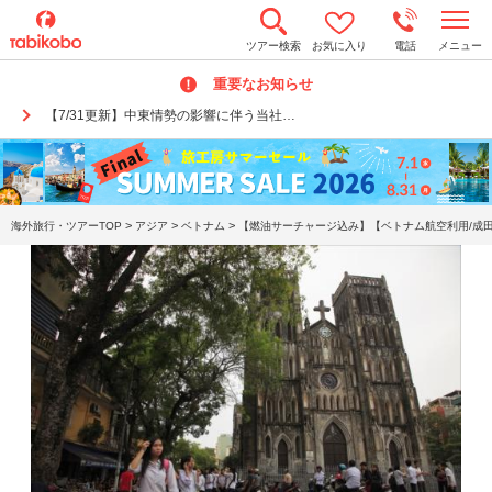
t
ツアー検索
お気に入り
電話
メニュー
o
g
重要なお知らせ
g
l
【7/31更新】中東情勢の影響に伴う当社…
e
n
a
v
i
g
a
>
>
>
海外旅行・ツアーTOP
アジア
ベトナム
【燃油サーチャージ込み】【ベトナム航空利用/成田
t
i
o
n