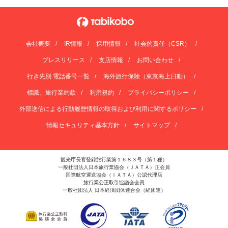
会社概要
IR情報
採用情報
社会的責任（CSR）
プレスリリース
支店情報
お問い合わせ
行き先別 電話番号一覧
海外旅行保険（東京海上日動）
標識、旅行業約款
利用規約
プライバシーポリシー
外部送信による行動履歴情報の取得および利用に関するポリシー
情報セキュリティ基本方針
サイトマップ
観光庁長官登録旅行業第１６８３号（第１種）
一般社団法人日本旅行業協会（ＪＡＴＡ）正会員
国際航空運送協会（ＩＡＴＡ）公認代理店
旅行業公正取引協議会会員
一般社団法人 日本経済団体連合会（経団連）