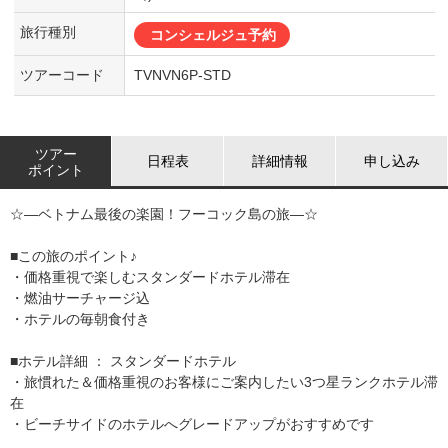
旅行種別
コンシェルジュ予約
ツアーコード
TVNVN6P-STD
ツアー
日程表
詳細情報
申し込み
ポイント
☆―ベトナム最後の楽園！フーコック島の旅―☆
■この旅のポイント♪
・価格重視で楽しむスタンダードホテル滞在
・燃油サーチャージ込
・ホテルの毎朝食付き
■ホテル詳細 ： スタンダードホテル
・旅慣れた＆価格重視のお客様にご案内したい3つ星ランクホテル滞
在
・ビーチサイドのホテルへグレードアップがおすすめです