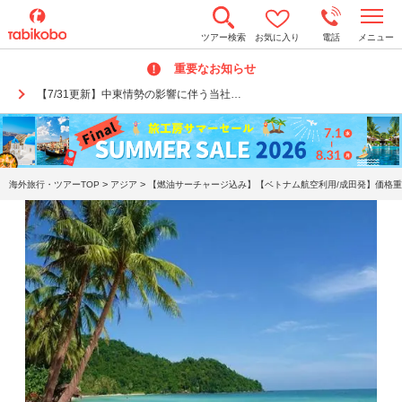
t
ツアー検索
お気に入り
電話
メニュー
o
g
重要なお知らせ
g
l
【7/31更新】中東情勢の影響に伴う当社…
e
n
a
v
i
g
a
>
>
海外旅行・ツアーTOP
アジア
【燃油サーチャージ込み】【ベトナム航空利用/成田発】価格重
t
i
o
n