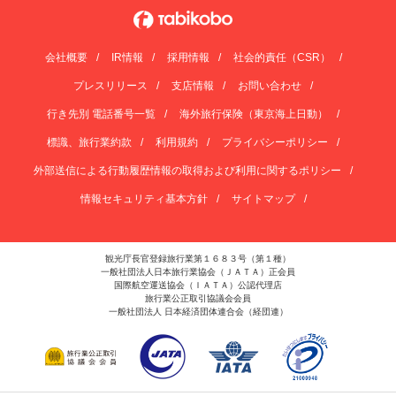
会社概要
IR情報
採用情報
社会的責任（CSR）
プレスリリース
支店情報
お問い合わせ
行き先別 電話番号一覧
海外旅行保険（東京海上日動）
標識、旅行業約款
利用規約
プライバシーポリシー
外部送信による行動履歴情報の取得および利用に関するポリシー
情報セキュリティ基本方針
サイトマップ
観光庁長官登録旅行業第１６８３号（第１種）
一般社団法人日本旅行業協会（ＪＡＴＡ）正会員
国際航空運送協会（ＩＡＴＡ）公認代理店
旅行業公正取引協議会会員
一般社団法人 日本経済団体連合会（経団連）