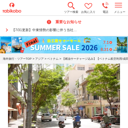
t
ツアー検索
お気に入り
電話
メニュー
o
g
重要なお知らせ
g
l
【7/31更新】中東情勢の影響に伴う当社…
e
n
a
v
i
g
a
>
>
>
海外旅行・ツアーTOP
アジア
ベトナム
【燃油サーチャージ込み】【ベトナム航空利用/成田
t
i
o
n