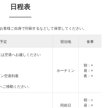
日程表
お客様ご自身で印刷するなどして保管してください。
予定
宿泊地
食事
には空港へお越しください
朝：×
ホーチミン
昼：×
ーチミン空港到着
夜：×
へご移動ください。
朝：○
同前日
昼：×