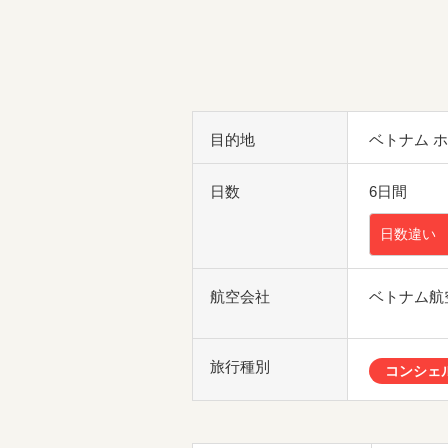
目的地
ベトナム 
日数
6日間
日数違い
航空会社
ベトナム航
旅行種別
コンシェ