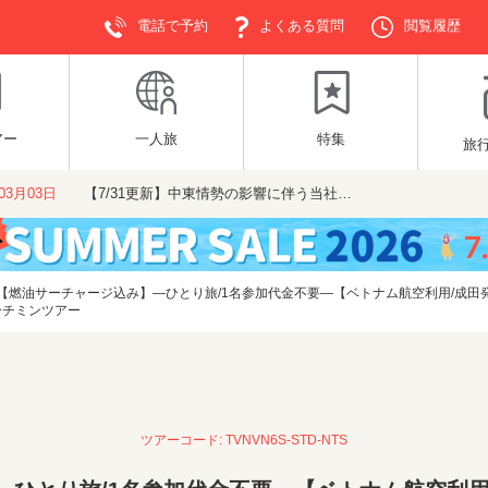
電話で予約
よくある質問
閲覧履歴
アー
一人旅
特集
旅
年03月03日
【7/31更新】中東情勢の影響に伴う当社…
【燃油サーチャージ込み】―ひとり旅/1名参加代金不要―【ベトナム航空利用/成
ーチミンツアー
ツアーコード: TVNVN6S-STD-NTS