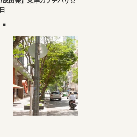
/成田発】東洋のプチパリ☆
日
）■