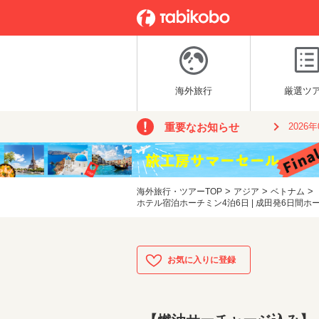
海外旅行
厳選ツ
重要なお知らせ
2026
>
>
>
海外旅行・ツアーTOP
アジア
ベトナム
ホテル宿泊ホーチミン4泊6日 | 成田発6日間ホ