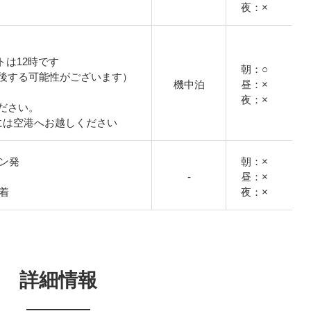
夜：×
トは12時です
朝：○
後する可能性がございます）
機中泊
昼：×
夜：×
ださい。
には空港へお越しください
ミン発
朝：×
-
昼：×
港着
夜：×
詳細情報