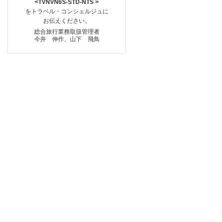
<TVNVN6S-STD-NTS >
をトラベル・コンシェルジュに
お伝えください。
総合旅行業務取扱管理者
今井 伸作、山下 飛鳥