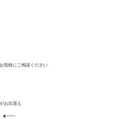
お気軽にご相談ください
がお出迎え
 ★━━
」