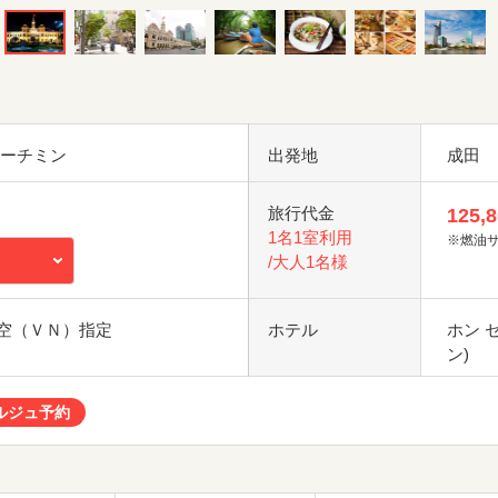
ホーチミン
出発地
成田
旅行代金
125,
1名1室利用
※燃油
/大人1名様
空（ＶＮ）指定
ホテル
ホン 
ン)
ルジュ予約